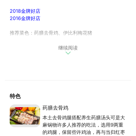
2018金牌好店
2016金牌好店
推荐菜色：药膳去骨鸡、伊比利梅花猪
继续阅读
藏身於宁静住宅区的大麻锅物，提供昆布、味噌、番
茄、牛奶、药膳等多种汤头，配上当季新鲜蔬菜菜盘，
与多样精选肉品，让人回味无穷。取名「大麻」则是希
望餐厅的餐点与环境让顾客一试上瘾。招牌「伊比利梅
花猪锅」，选用喂食香草与坚果长大的西班牙进口伊比
利猪，肉质软嫩带有甜味，是店内的人气餐点。除了严
选食材外，大麻锅物室内装潢简单、明亮又舒适，每周
特色
固定进行环境消毒，让在此用餐的朋友们安心又放松。
药膳去骨鸡
本土去骨鸡腿搭配养生药膳汤头可是大
麻锅物许多人推荐的吃法，选用9两重
的鸡腿，保留些许鸡油，再与当归红枣