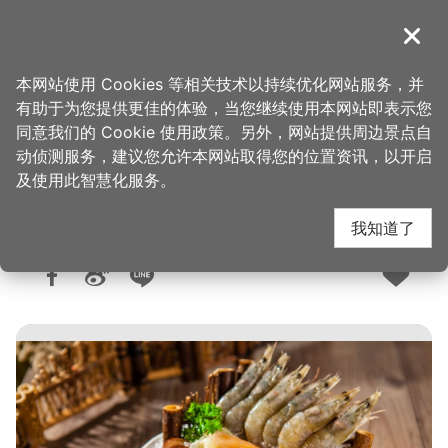
跳
到
導覽
关闭
主
桃园观光导览网
首页
>
想去的地方
>
美食、购物
>
美食快搜
要
本网站使用 Cookies 等相关技术以持续优化网站服务，并
内
有助于为您提供更佳的体验，当您继续使用本网站即表示您
容
同意我们的 Cookie 使用政策。另外，网站提供周边景点自
大麻锅物大有店
区
动侦测服务，建议您允许本网站取得您的位置资讯，以开启
块
及使用此智慧化服务。
我知道了
人气：9087
更新：2026-06-08
发布：2016-11-15