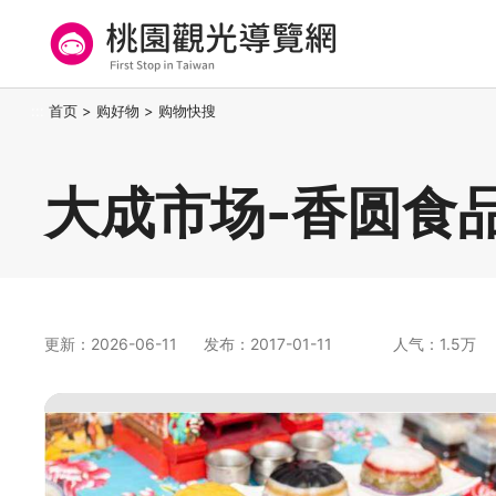
跳
到
主
要
桃园观光导览网
:::
首页
>
购好物
>
购物快搜
内
容
区
大成市场-香圆食
块
更新：2026-06-11
发布：2017-01-11
人气：1.5万