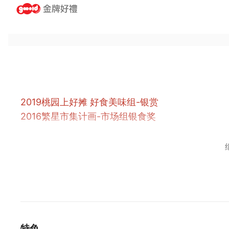
2019桃园上好摊 好食美味组-银赏
2016繁星市集计画-市场组银食奖
特色推荐：香圆食品五行禾果子
老板以注重养生为出发，以自种的南瓜做天然染剂
种出的南瓜来制作。坚持商品一定要天然，不能有
也购置专门的冰箱来进行保存，希望将最好的食品
外，也接受电话的订购，希望藉由拓展贩售通路，
特色