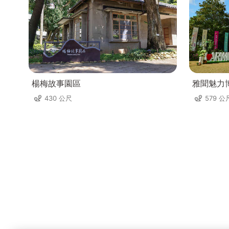
楊梅故事園區
雅聞魅力
430 公尺
579 公