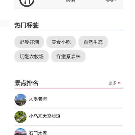
热门标签
野餐好潮
美食小吃
自然生态
玩翻农牧场
疗癒系森林
景点排名
更多
大溪老街
田
此
小乌来天空步道
石门水库