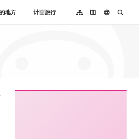
的地方
计画旅行
网站导览
地图导览
language
全文检
繁體中文
English
日本語
한국어
Indonesia
ไทย
Người việt nam
:::