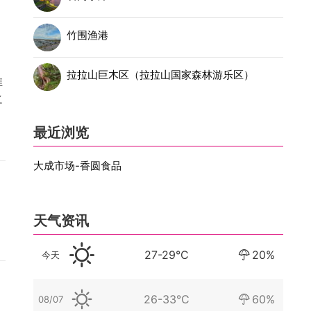
竹围渔港
，
，
拉拉山巨木区（拉拉山国家森林游乐区）
推
之
最近浏览
大成市场-香圆食品
天气资讯
27-29°C
20%
今天
26-33°C
60%
08/07