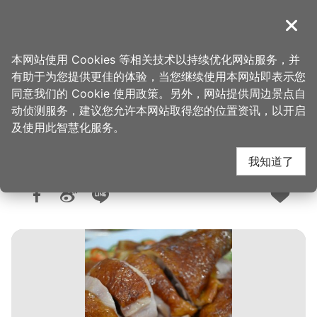
跳
到
導覽
关闭
主
桃园观光导览网
首页
>
购好物
>
购物快搜
要
本网站使用 Cookies 等相关技术以持续优化网站服务，并
内
有助于为您提供更佳的体验，当您继续使用本网站即表示您
容
同意我们的 Cookie 使用政策。另外，网站提供周边景点自
大园市场-万佳香肉松
区
动侦测服务，建议您允许本网站取得您的位置资讯，以开启
块
及使用此智慧化服务。
我知道了
人气：7922
更新：2026-02-10
发布：2017-01-11