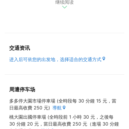
继续阅读
选，早上开店前就先调味，以确保肉质的新鲜及品质，
而且当日销售完毕後就不再制作，每日限量。除了鸡肉
之外，也贩售许多其他肉品，因应不同顾客的需求，也
希望能让到摊位购物的顾客都能吃得安心、吃得健康。
交通资讯
进入后可依您的出发地，选择适合的交通方式
周遭停车场
多多停大園市場停車場 (全時段每 30 分鐘 15 元，當
日最高收費 250 元)
導航
桃大園出國停車場 (全時段前 1 小時 30 元，之後每
30 分鐘 20 元，當日最高收費 250 元（進場 30 分鐘