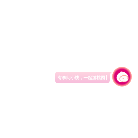
有事问小桃，一起游桃园
|