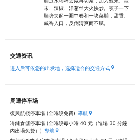
脯过水稀释去咸再切条，加入葱末、蒜
末、辣椒、洋葱丝大火快炒。筷子一下
顺势夹起一圈中卷和一块菜脯，甜香、
咸香入口，反倒清爽而不腻。
交通资讯
进入后可依您的出发地，选择适合的交通方式
周遭停车场
復興航棧停車場 (全時段免費)
導航
冷鏈倉儲停車場 (全時段每小時 40 元（進場 30 分鐘
內出場免費）)
導航