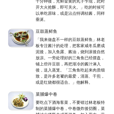
十分钟後，光鲜金黄的丸子乍现，此时
开大火抢酥，即可关火。」吃的时候可
以单吃原味，或是沾点特调桔酱，同样
垂涎。
豆鼓蒸鲜鱼
「我来做盘不一样的豆鼓蒸鲜鱼」林老
板专注酱汁的处理，把客家咸冬瓜磨成
泥後，加入鱼露、酱油，烧到滚後自然
放凉。一旁处理好的三角鱼已经摆盘，
铺上些许豆鼓，再把渐冷的酱汁淋入
後，送入蒸笼。「三角鱼吃起来肉质细
致，是许多老饕的最爱，清蒸、干煎，
或是红烧都很适合。」他解释。
菜脯爆中卷
要吃点下酒海客菜，不要错过林老板特
制的菜脯爆中卷，中卷微炸後切圈，菜