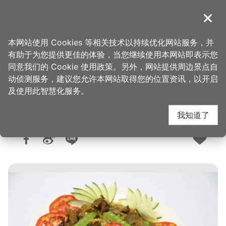
跳
到
導覽
关闭
主
桃园观光导览网
首页
>
购好物
>
购物快搜
要
本网站使用 Cookies 等相关技术以持续优化网站服务，并
内
有助于为您提供更佳的体验，当您继续使用本网站即表示您
容
同意我们的 Cookie 使用政策。另外，网站提供周边景点自
山本海产店
区
动侦测服务，建议您允许本网站取得您的位置资讯，以开启
块
及使用此智慧化服务。
我知道了
人气：7923
更新：2026-02-10
发布：2017-02-03