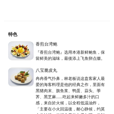
人以为我店名叫山本，是一家日本料理店，其实是纪念
一位曾经教导我的日本厨师，而我除了日本料理之外，
会做的菜色相当多元，客家菜、闽南菜、江浙菜等都能
充分表现。
特色
精进创新不辜负顾客期待
不管是酱爆海参或是清蒸小龙虾，片切黑鲔鱼还是麻油
香煎台湾鲍
炒腰子，林老板都能变出色香味俱全的料理，「全凭一
『香煎台湾鲍』选用本港新鲜鲍鱼，保
纸信任，许多熟客几乎都不点餐，约莫讲一个价位後，
留鲜美的滋味，最後添上飞鱼卵点缀。
就请我自由发挥。我能回报的是，坚持食材新鲜，用心
以及不断创新，给予实在的珍味。」即将迈入厨师第
八宝脆皮丸
28年的林老板既感性又感恩地说。
冉冉香气扑鼻，林老板说这盘客家人最
爱的海客料理是他的经典之作，里面有
黑猪肉末、旗鱼浆、鸭蛋、蒜头、荸
荠、黑芝麻……吃起来鲜嫩多汁的口
感，来自於火候，以全程低温油炸，
「主要在小火回温後，耐心静候，约莫