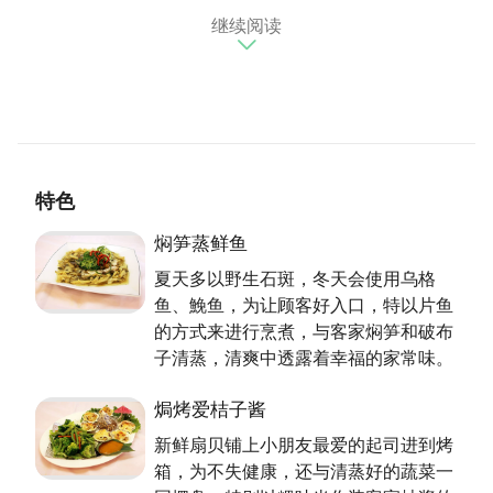
继续阅读
原本在中坜大同夜市路边摊起家的原味海鲜，因为老板
喜欢到永安渔港海钓，每每有捕捞到渔获便交由店里，
让顾客一饱海味。因为新鲜，口耳相传下成为中坜地区
的名店之一。某次机缘下，老板夫妇决定距离「产地」
近一点，於是来到永安渔港，没想到一待就是数十年。
特色
信手拈来独特海客菜
在原味海鲜，会看到饭店级的厨房工具「蒸炉」，这是
焖笋蒸鲜鱼
刘老板娘自己设计的，主要呼应自己对料理一贯的坚持
夏天多以野生石斑，冬天会使用乌格
──原味。此时，蒸笼上的一道海客菜豆瓣鲜蚵正传来
鱼、鮸鱼，为让顾客好入口，特以片鱼
浓郁的香气，一颗颗肥美的模样，已不能用垂涎来形
的方式来进行烹煮，与客家焖笋和破布
容。
子清蒸，清爽中透露着幸福的家常味。
目前的主厨由刘老板娘的弟弟担纲，喜欢求新求变的
他，曾经获得永安渔港食神大赛的冠军。
焗烤爱桔子酱
新鲜扇贝铺上小朋友最爱的起司进到烤
顾客的想念是最佳原动力
箱，为不失健康，还与清蒸好的蔬菜一
「我很喜欢听到顾客对我说『怀念这个味道』，会让我