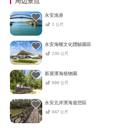
周边景点
永安漁港
2 公尺
永安海螺文化體驗園區
230 公尺
新屋濱海植物園
699 公尺
永安北岸濱海遊憩區
947 公尺