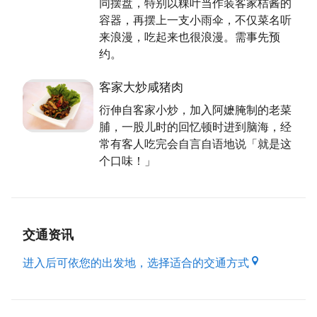
同摆盘，特别以粿叶当作装客家桔酱的
觉得很欣慰，正因为顾客这份想念，我们就成功了！」
容器，再摆上一支小雨伞，不仅菜名听
访问的尾声，刘老板娘接到老板打来的电话，原因是捕
来浪漫，吃起来也很浪漫。需事先预
到一船的新鲜渔获。老板娘指定了几种鱼种後，就请老
约。
板直接把船开到基隆渔港贩卖。如是「尚青」的情节上
演，令人不自觉竖起大拇指说声「赞」！
客家大炒咸猪肉
资料来源: 桃园客家事务局出版《海客之都》
衍伸自客家小炒，加入阿嬷腌制的老菜
脯，一股儿时的回忆顿时进到脑海，经
常有客人吃完会自言自语地说「就是这
个口味！」
交通资讯
进入后可依您的出发地，选择适合的交通方式