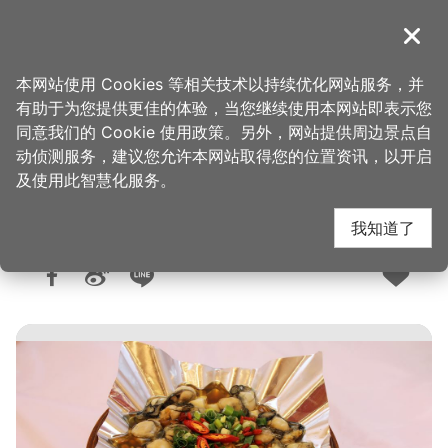
跳
到
導覽
关闭
主
桃园观光导览网
首页
>
想去的地方
>
美食、购物
>
美食快搜
要
本网站使用 Cookies 等相关技术以持续优化网站服务，并
内
有助于为您提供更佳的体验，当您继续使用本网站即表示您
容
同意我们的 Cookie 使用政策。另外，网站提供周边景点自
原味海鲜(中坜原味)
区
动侦测服务，建议您允许本网站取得您的位置资讯，以开启
块
及使用此智慧化服务。
我知道了
人气：8201
更新：2026-06-09
发布：2017-02-06