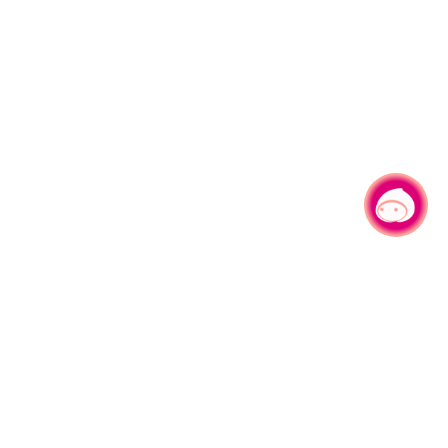
有事问小桃，一起游桃园
330206 桃园市桃园区县府路1号