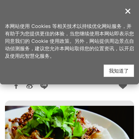
跳
到
導覽
关闭
主
桃园观光导览网
首页
>
想去的地方
>
美食、购物
>
美食快搜
要
本网站使用 Cookies 等相关技术以持续优化网站服务，并
内
有助于为您提供更佳的体验，当您继续使用本网站即表示您
容
同意我们的 Cookie 使用政策。另外，网站提供周边景点自
光复云仙小馆
区
动侦测服务，建议您允许本网站取得您的位置资讯，以开启
块
及使用此智慧化服务。
我知道了
人气：1.1万
更新：2026-06-09
发布：2017-04-11