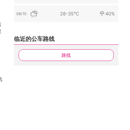
28-35°C
40%
08/10
器
权
临近的公车路线
路线
机