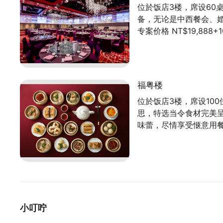
位於饭店3楼，席设60
备，无论是中西餐会、
专案价格 NT$19,888+
福粤楼
位於饭店3楼，席设10
思，特选当令食材完美
味蕾，尽情享受惬意用
小叮咛