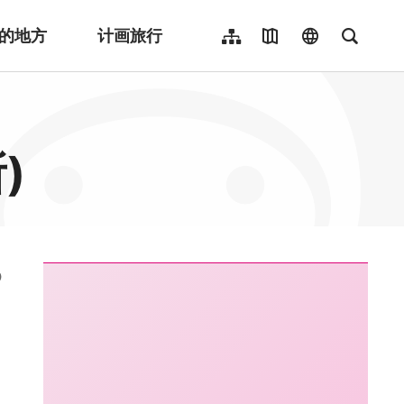
的地方
计画旅行
网站导览
地图导览
language
全文检
繁體中文
English
日本語
)
한국어
Indonesia
ไทย
Người việt nam
:::