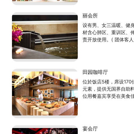
丽会所
设有男、女三温暖、健
材含心肺区、重训区、
责开放使用。( 团体客
田园咖啡厅
位於饭店5楼，席设17
元素，提供无国界自助
位用餐嘉宾享受在美食
宴会厅