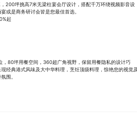
桌，200坪挑高7米无梁柱宴会厅设计，搭配千万环绕视频影音设
婚宴或是商务研讨会皆是您最佳首选。
10%起
0位，80坪用餐空间，360超广角视野，保留用餐隐私的设计巧
呈现经典港式风味及大中华料理，烹饪顶级料理，惊艳您的视觉
餐氛围。