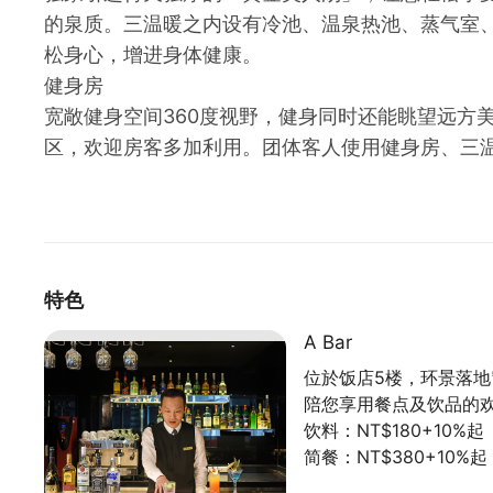
的泉质。三温暖之内设有冷池、温泉热池、蒸气室
松身心，增进身体健康。
健身房
宽敞健身空间360度视野，健身同时还能眺望远方
区，欢迎房客多加利用。团体客人使用健身房、三
特色
A Bar
位於饭店5楼，环景落地
陪您享用餐点及饮品的
饮料：NT$180+10%起
简餐：NT$380+10%起