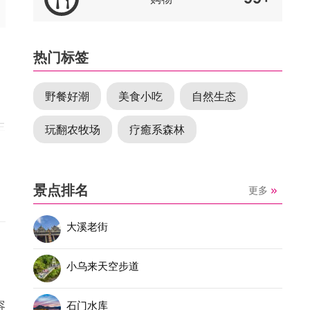
热门标签
野餐好潮
美食小吃
自然生态
生
玩翻农牧场
疗癒系森林
疫
身
景点排名
更多
大溪老街
小乌来天空步道
容
石门水库