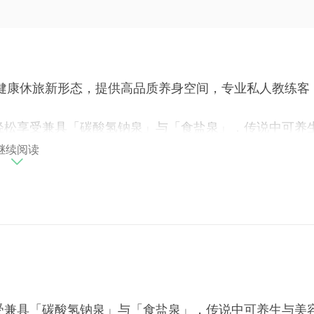
健康休旅新形态，提供高品质养身空间，专业私人教练客
轻松享受兼具「碳酸氢钠泉」与「食盐泉」，传说中可养
蒸气室、烤箱。能活化身体细胞、促进血液循环、提升免
继续阅读
度视野，健身同时还能眺望远方美景，健身房设置完善健
受兼具「碳酸氢钠泉」与「食盐泉」，传说中可养生与美