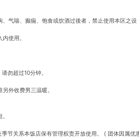
疾病、气喘、癫痫、饱食或饮酒过後者，禁止使用本区之设
入内使用。
。
，请勿超过10分钟。
。
标准另外收费男三温暖。
鞋。
季节关系本饭店保有管理权责开放使用。 ( 团体因属优