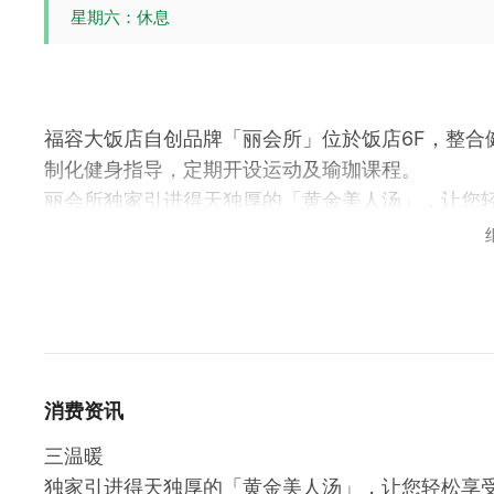
星期六：休息
福容大饭店自创品牌「丽会所」位於饭店6F，整合
制化健身指导，定期开设运动及瑜珈课程。
丽会所独家引进得天独厚的「黄金美人汤」，让您
与美容的泉质。三温暖之内设有冷池、温泉热池、
力，放松身心，增进身体健康。宽敞健身空间360
器材，含心肺区、重训区、伸展区。
丽会所预约专线：03-328-5688 转 8755/ 8756
消费资讯
三温暖
独家引进得天独厚的「黄金美人汤」，让您轻松享