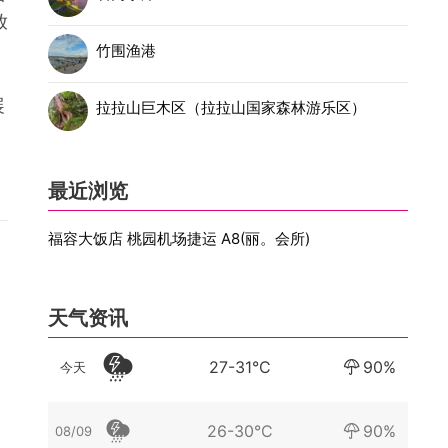
放
竹围渔港
展
拉拉山巨木区（拉拉山国家森林游乐区）
最近浏览
福容大饭店 桃园机场捷运 A8(丽。会所)
天气资讯
，
27-31°C
90%
今天
26-30°C
90%
08/09