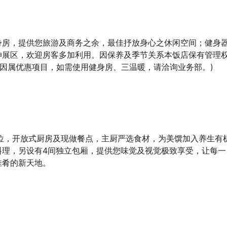
身房，提供您旅游及商务之余，最佳抒放身心之休闲空间；健身
伸展区，欢迎房客多加利用。因保养及季节关系本饭店保有管理
人因属优惠项目，如需使用健身房、三温暖，请洽询业务部。)
0位，开放式厨房及现做餐点，主厨严选食材，为美馔加入养生有
料理，另设有4间独立包厢，提供您味觉及视觉极致享受，让每一
佳肴的新天地。