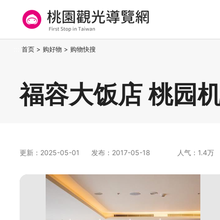
跳
到
主
要
桃园观光导览网
:::
首页
>
购好物
>
购物快搜
内
容
区
福容大饭店 桃园机
块
更新：2025-05-01
发布：2017-05-18
人气：1.4万