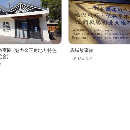
角商圈 (魅力金三角地方特色
異域故事館
協會)
134 公尺
尺