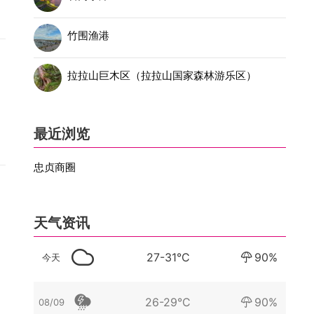
竹围渔港
拉拉山巨木区（拉拉山国家森林游乐区）
最近浏览
忠贞商圈
天气资讯
27-31°C
90%
今天
26-29°C
90%
08/09