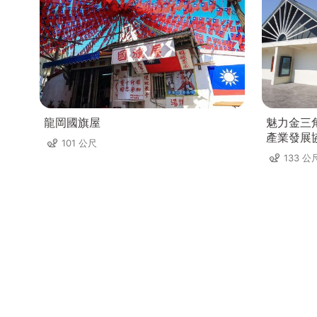
龍岡國旗屋
魅力金三
產業發展
101 公尺
133 公