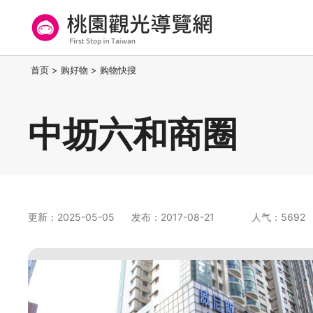
跳
到
主
要
桃园观光导览网
:::
首页
>
购好物
>
购物快搜
内
容
区
中坜六和商圈
块
更新：2025-05-05
发布：2017-08-21
人气：5692