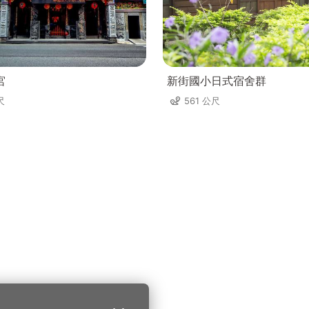
宮
新街國小日式宿舍群
尺
561 公尺