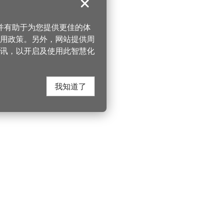
关闭
，并有助于为您提供更佳的体
 使用政策。另外，网站提供周
讯，以开启及使用此智慧化
我知道了
在这里找到我们
330206 桃园市桃
电话：(03)332-210