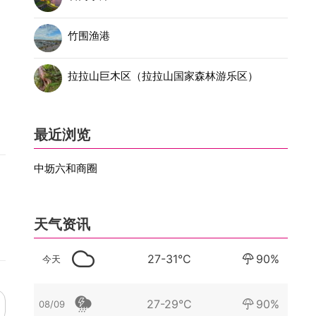
竹围渔港
拉拉山巨木区（拉拉山国家森林游乐区）
最近浏览
中坜六和商圈
天气资讯
27-31°C
90%
今天
27-29°C
90%
08/09