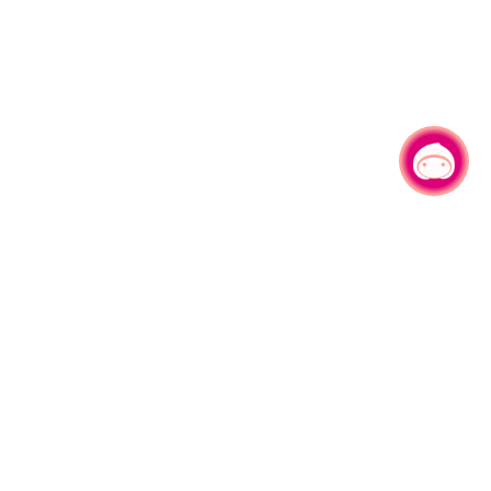
有事问小桃，一起游桃园
|
园区县府路1号
网站导览
1#6209
资讯安全政策