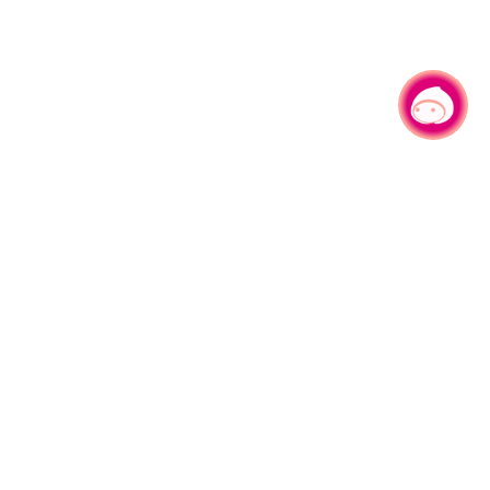
有事问小桃，一起游桃园
|
园区县府路1号
网站导览
1#6209
资讯安全政策
週五
隐私权政策
午13:00至17:00