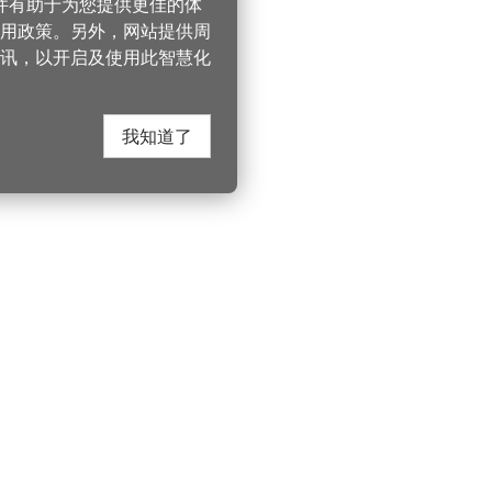
，并有助于为您提供更佳的体
 使用政策。另外，网站提供周
讯，以开启及使用此智慧化
我知道了
在这里找到我们
330206 桃园市桃
电话：(03)332-210
游桃园
Instagram
服务时间：週一至
园风景区管理处
YouTube
上午8:00至12:00 下