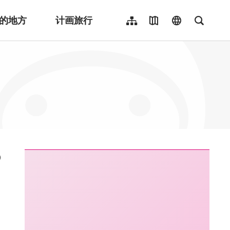
的地方
计画旅行
网站导览
地图导览
language
全文检
繁體中文
English
日本語
한국어
Indonesia
ไทย
Người việt nam
:::