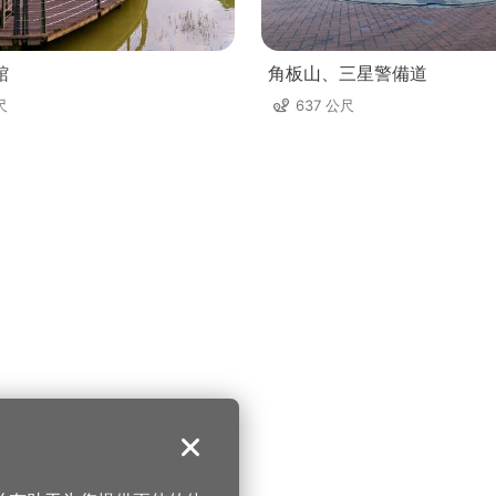
館
角板山、三星警備道
尺
637 公尺
关闭