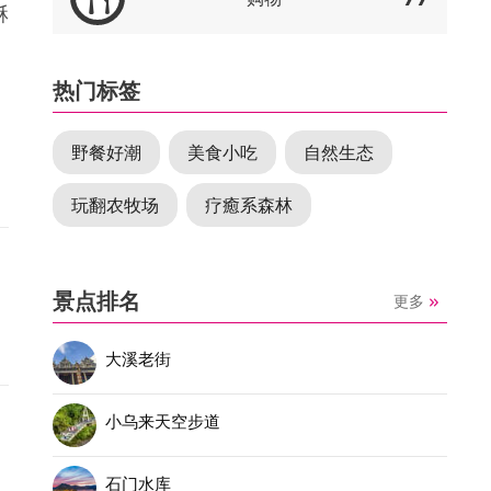
酥
热门标签
味
野餐好潮
美食小吃
自然生态
道
烤
玩翻农牧场
疗癒系森林
杯
，
景点排名
更多
消
大溪老街
小乌来天空步道
石门水库