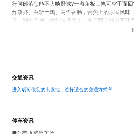
行脚部落怎能不大啖野味?一游角板山岂可空手而回
炸溪虾、白斩土鸡、马告香肠，舌尖上的原民风味
了！别忘了把山间好味带着走，季节限定的必买
道地的泰雅美食哪里寻?来角板山形象商圈准没错
一道原民佳肴，煎腌山溪鳟鱼、炒山苏、竹筒饭、
道。除了品嚐当地野味，精致的客家菜更是不能错
道功夫料理精彩齐聚，平实价格，顶级食味。还有
鱼、百里香鸡腿排、德国猪脚都是犒赏自己的好
不只是餐馆佳肴令人赞赏，街角美味也是在地必胜
交通资讯
水蜜桃冰沙！一整颗水蜜桃与鲜奶碰撞出的酸甜、
则是永不退烧的食尚流行。原乡特有的小米酒，以
进入后可依您的出发地，选择适合的交通方式
费者接受度也很高。其他如绿竹笋、香菇、金针、金
停车资讯
■公有收费停车场