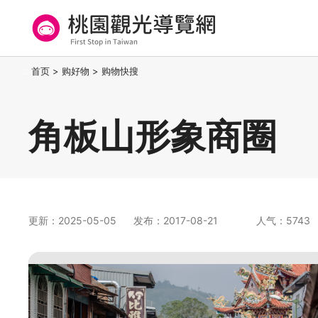
跳
到
主
要
桃园观光导览网
:::
首页
>
购好物
>
购物快搜
内
容
区
角板山形象商圈
块
更新：2025-05-05
发布：2017-08-21
人气：5743