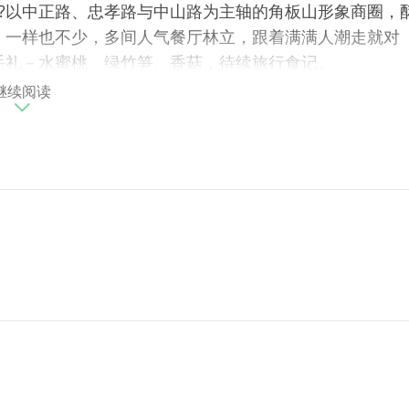
?以中正路、忠孝路与中山路为主轴的角板山形象商圈，
，一样也不少，多间人气餐厅林立，跟着满满人潮走就对
伴手礼－水蜜桃、绿竹笋、香菇，待续旅行食记。
！一家家特色餐馆选用各样复兴区出产食材，用心烹煮成每
继续阅读
烤山猪肉，刚刚好的烹煮时间，成就一种记在脑海深处的
过！快炒段木耳、葱爆溪虾、塔香溪哥、姜丝炒大肠等，
获得好评的异国排餐，在山峦为伴下，焗烤鱼排、地中海
滋味。
好食！夏天来角板山，最直接享用水蜜桃的方式就是来一
香浓滋味，一入口暑气全消！下山前入手一盒水蜜桃礼盒
传统制法酿出清爽甜味，顺口不带酒精呛辣感，就连女性
线莲等农特产，也都是高CP值的伴手好礼。