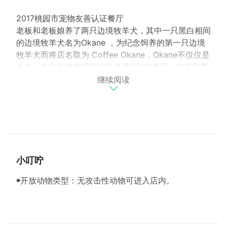
2017桃园市宠物友善认证餐厅
老板和老板娘养了两只边境牧羊犬，其中一只黑白相间
的边境牧羊犬名为Okane ，为纪念饲养的第一只边境
牧羊犬而将店名取为 Coffee Okane，Okane不仅仅是
犬名，在日文里相同的读音也是”钱”的意思，除了取其
继续阅读
谐音希望大家都能荷包满满，也希望大家来到Coffee
Okane都能有满满的收获。
Coffee Okane 不仅是宠物友善餐厅也是创意美食餐
厅，老板和老板娘不但爱好美食也崇尚健康观念，除了
本身有丰厚的营养知识，也常常跟随国内知名的厨师/
老师学习新知美食，谁说自然的东西一定不好吃呢? 来
Coffee Okane用餐将让您鱼与熊掌皆可兼得(健康与美
小叮咛
味兼具)。
老板和老板娘秉持着将客人当家人的理念，选用品质最
￭开放动物类型：无攻击性动物可进入店内。
好、最健康美味的食材，采最简单的烹调方式，现点现
做，坚持要您吃到食物最天然的风味。
(图文资料来源：桃园市政府动物保护处)