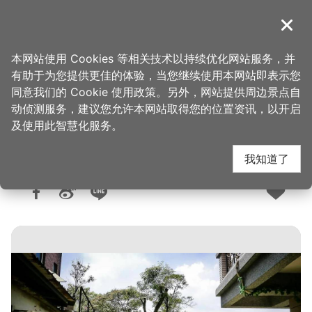
跳
到
導覽
关闭
主
桃园观光导览网
首页
>
想去的地方
>
美食、购物
>
美食快搜
要
本网站使用 Cookies 等相关技术以持续优化网站服务，并
内
有助于为您提供更佳的体验，当您继续使用本网站即表示您
容
同意我们的 Cookie 使用政策。另外，网站提供周边景点自
COFFEE OKANE
区
动侦测服务，建议您允许本网站取得您的位置资讯，以开启
块
及使用此智慧化服务。
我知道了
人气：5458
更新：2026-06-09
发布：2017-09-01