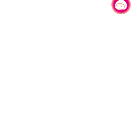
有事问小桃，一起游桃园
330206 桃园市桃园区县府路1号
电话：(03)332-2101#6209
服务时间：週一至週五
上午8:00至12:00 下午13:00至17:00
网站导览
资讯安全政策