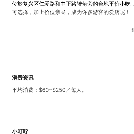
位於复兴区仁爱路和中正路转角旁的台地平价小吃
可选择，加上价位亲民，成为许多游客的爱店呢！
招牌 : 土鸡、盐酥杏鲍菇、山产野菜、盐酥溪鱼、
贴心提醒：
●平均消费：$60~$250／每人。
●平日晚间店家可能休息喔。
●假日未提供炒饭。
消费资讯
●开车建议停在仁爱停车场（步行约1分钟）。
平均消费：$60~$250／每人。
小叮咛