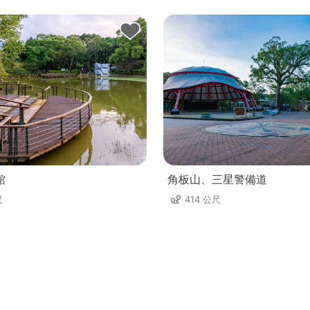
館
角板山、三星警備道
尺
414 公尺