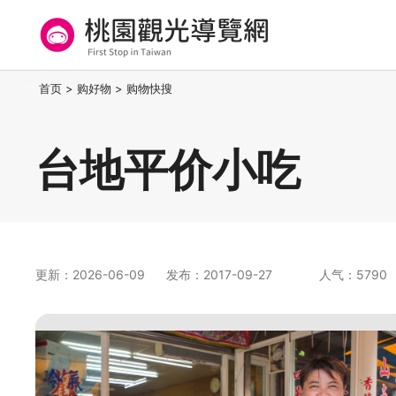
跳
到
主
要
桃园观光导览网
:::
首页
>
购好物
>
购物快搜
内
容
区
台地平价小吃
块
更新：2026-06-09
发布：2017-09-27
人气：5790