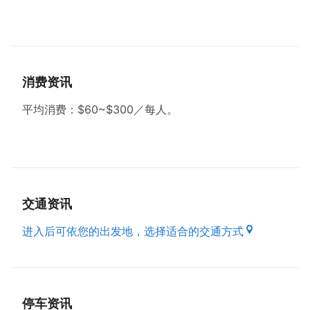
贴心提醒：
●平均消费：$60~$300／每人。
●平日晚间店家可能休息喔，如需享用晚餐可提前拨电
话与店家预约。
消费资讯
●开车建议停在仁爱停车场（步行约1分钟）。
平均消费：$60~$300／每人。
交通资讯
进入后可依您的出发地，选择适合的交通方式
停车资讯