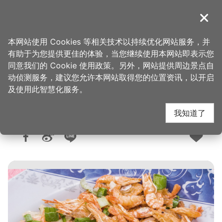
跳
到
導覽
关闭
主
桃园观光导览网
首页
>
想去的地方
>
美食、购物
>
美食快搜
要
本网站使用 Cookies 等相关技术以持续优化网站服务，并
内
有助于为您提供更佳的体验，当您继续使用本网站即表示您
容
同意我们的 Cookie 使用政策。另外，网站提供周边景点自
复兴土鸡野菜小馆
区
动侦测服务，建议您允许本网站取得您的位置资讯，以开启
块
及使用此智慧化服务。
我知道了
人气：6546
更新：2026-06-09
发布：2017-09-27