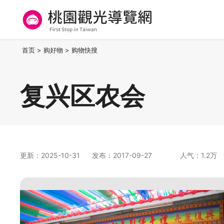
跳
到
主
要
桃园观光导览网
:::
首页
>
购好物
>
购物快搜
内
容
区
复兴区农会
块
更新：2025-10-31
发布：2017-09-27
人气：1.2万