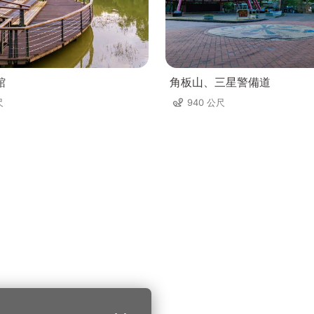
館
角板山、三星警備道
尺
940 公尺