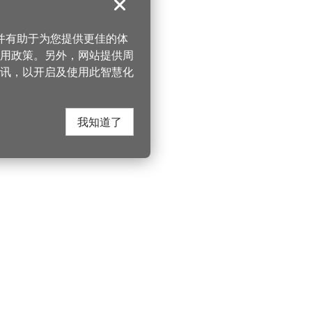
关闭
，并有助于为您提供更佳的体
 使用政策。另外，网站提供周
讯，以开启及使用此智慧化
我知道了
在这里找到我们
330206 桃园市桃
电话：(03)332-210