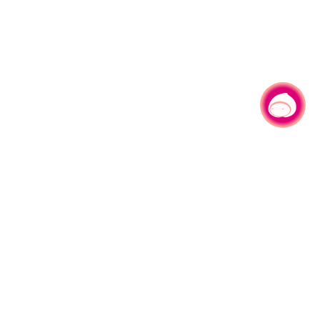
有事问小桃，一起游桃园
|
园区县府路1号
网站导览
1#6209
资讯安全政策