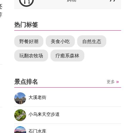
还
荐
热门标签
野餐好潮
美食小吃
自然生态
玩翻农牧场
疗癒系森林
景点排名
更多
大溪老街
小乌来天空步道
石门水库