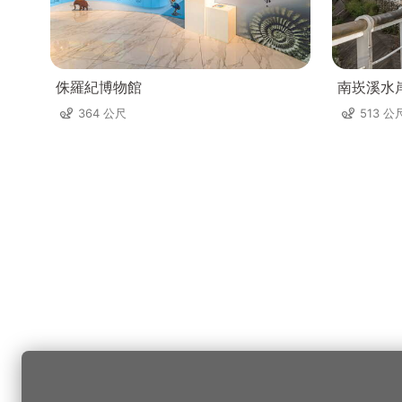
侏羅紀博物館
南崁溪水
364 公尺
513 公