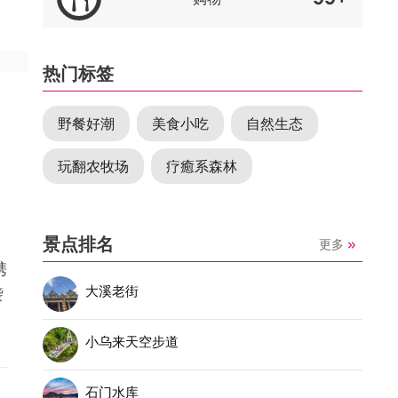
热门标签
野餐好潮
美食小吃
自然生态
玩翻农牧场
疗癒系森林
景点排名
更多
携
大溪老街
袭
小乌来天空步道
石门水库