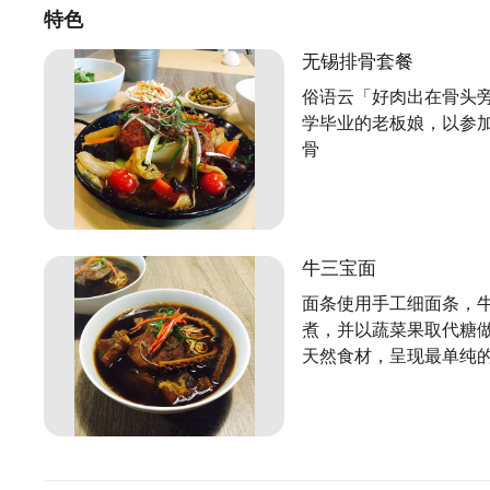
特色
无锡排骨套餐
俗语云「好肉出在骨头
学毕业的老板娘，以参
骨
牛三宝面
面条使用手工细面条，
煮，并以蔬菜果取代糖
天然食材，呈现最单纯的