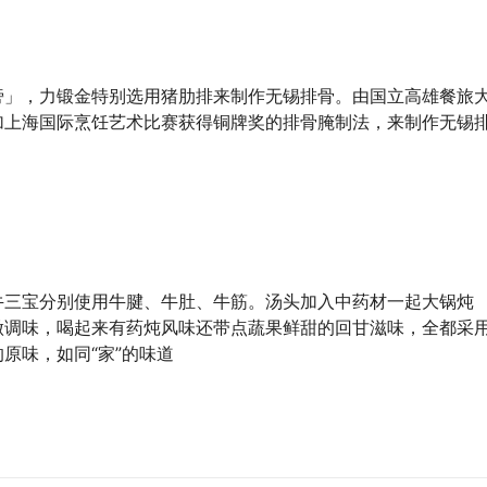
旁」，力锻金特别选用猪肋排来制作无锡排骨。由国立高雄餐旅
加上海国际烹饪艺术比赛获得铜牌奖的排骨腌制法，来制作无锡
牛三宝分别使用牛腱、牛肚、牛筋。汤头加入中药材一起大锅炖
做调味，喝起来有药炖风味还带点蔬果鲜甜的回甘滋味，全都采
原味，如同“家”的味道