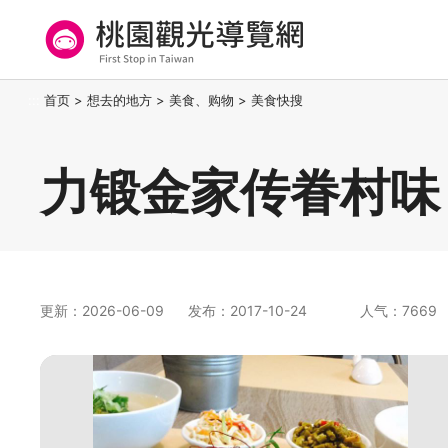
跳
到
主
要
桃园观光导览网
:::
首页
>
想去的地方
>
美食、购物
>
美食快搜
内
容
区
力锻金家传眷村味
块
更新：2026-06-09
发布：2017-10-24
人气：7669