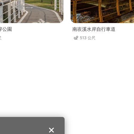
岸公園
南崁溪水岸自行車道
尺
513 公尺
关闭