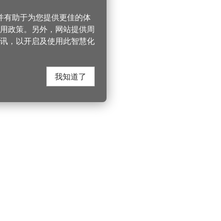
，并有助于为您提供更佳的体
 使用政策。另外，网站提供周
讯，以开启及使用此智慧化
我知道了
在这里找到我们
330206 桃园市桃
电话：(03)332-210
游桃园
Instagram
服务时间：週一至