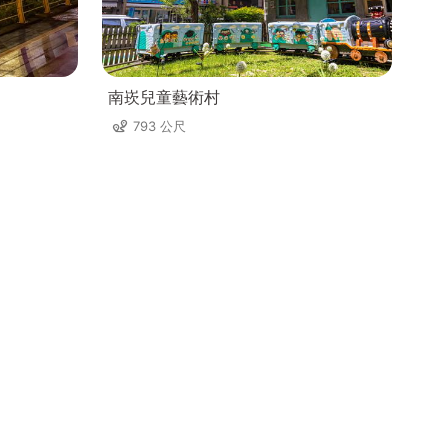
南崁兒童藝術村
793 公尺