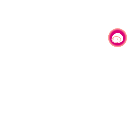
有事问小桃，一起游桃园
园区县府路1号
网站导览
1#6209
资讯安全政策
週五