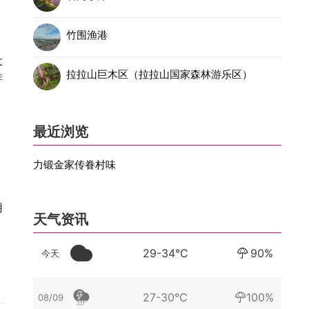
竹围渔港
大
拉拉山巨木区（拉拉山国家森林游乐区）
排
最近浏览
力锻金家传眷村味
用
天气资讯
29-34°C
90%
今天
27-30°C
100%
08/09