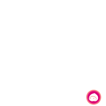
有事问小桃，一起游桃园