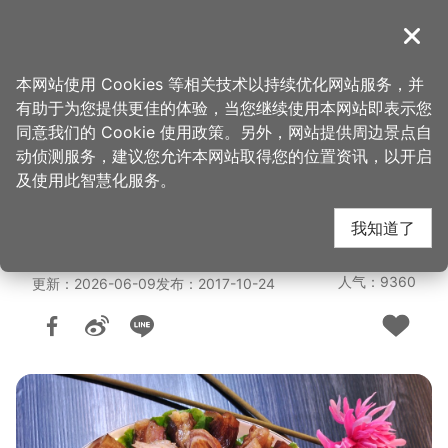
跳
到
導覽
关闭
主
桃园观光导览网
首页
>
想去的地方
>
美食、购物
>
美食快搜
要
本网站使用 Cookies 等相关技术以持续优化网站服务，并
内
有助于为您提供更佳的体验，当您继续使用本网站即表示您
容
老四川巴蜀麻辣烫-桃
同意我们的 Cookie 使用政策。另外，网站提供周边景点自
区
动侦测服务，建议您允许本网站取得您的位置资讯，以开启
块
及使用此智慧化服务。
园店
我知道了
人气：9360
更新：2026-06-09
发布：2017-10-24