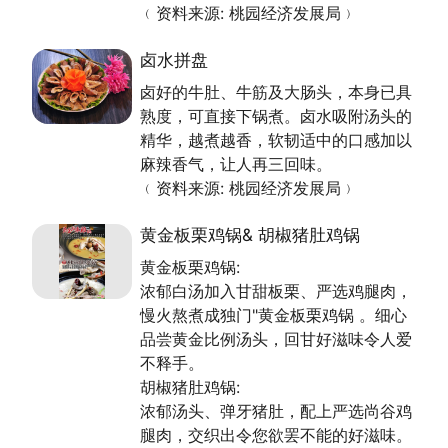
﹙资料来源: 桃园经济发展局﹚
卤水拼盘
卤好的牛肚、牛筋及大肠头，本身已具
熟度，可直接下锅煮。卤水吸附汤头的
精华，越煮越香，软韧适中的口感加以
麻辣香气，让人再三回味。
﹙资料来源: 桃园经济发展局﹚
黄金板栗鸡锅& 胡椒猪肚鸡锅
黄金板栗鸡锅:
浓郁白汤加入甘甜板栗、严选鸡腿肉，
慢火熬煮成独门"黄金板栗鸡锅 。细心
品尝黄金比例汤头，回甘好滋味令人爱
不释手。
胡椒猪肚鸡锅:
浓郁汤头、弹牙猪肚，配上严选尚谷鸡
腿肉，交织出令您欲罢不能的好滋味。