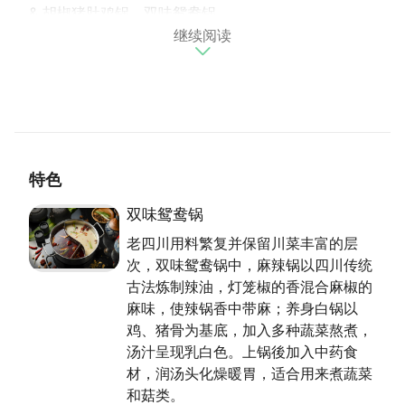
& 胡椒猪肚鸡锅、双味鸳鸯锅
继续阅读
「老四川巴蜀麻辣烫」以单点方式经营，提供新鲜丰富
的食材及贴心周到的服务；依季节不同，客人一到就奉
上消暑开胃的茶水，加上豆腐和鸭血无限供应，免费招
待自制川味凉粉和两盘小菜，平日餐後提供古早味刨
冰，假日餐後提供甜点；老四川巴蜀麻辣烫继承川味原
有的「麻、辣、鲜、香、嫩、脆」基础，并持续以独特
的口味和营养健康的菜品，和重视现场服务热忱的精
特色
神，成为「吃在台湾、味在四川」的麻辣锅连锁品牌。
双味鸳鸯锅
老四川用料繁复并保留川菜丰富的层
次，双味鸳鸯锅中，麻辣锅以四川传统
古法炼制辣油，灯笼椒的香混合麻椒的
麻味，使辣锅香中带麻；养身白锅以
鸡、猪骨为基底，加入多种蔬菜熬煮，
汤汁呈现乳白色。上锅後加入中药食
材，润汤头化燥暖胃，适合用来煮蔬菜
和菇类。