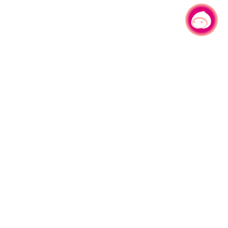
有事问小桃，一起游桃园
330206 桃园市桃园区县府路1号
电话：(03)332-2101#6209
服务时间：週一至週五
上午8:00至12:00 下午13:00至17:00
网站导览
资讯安全政策