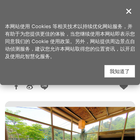
跳
到
導覽
关闭
主
桃园观光导览网
首页
>
想去的地方
>
美食、购物
>
美食快搜
要
本网站使用 Cookies 等相关技术以持续优化网站服务，并
内
有助于为您提供更佳的体验，当您继续使用本网站即表示您
容
同意我们的 Cookie 使用政策。另外，网站提供周边景点自
天御花园
区
动侦测服务，建议您允许本网站取得您的位置资讯，以开启
块
及使用此智慧化服务。
我知道了
人气：1.9万
更新：2026-06-09
发布：2017-10-31