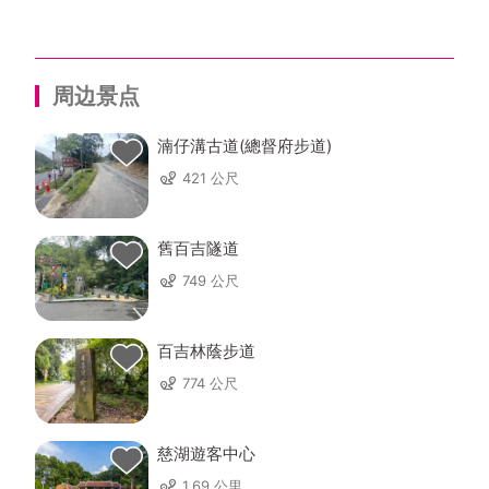
周边景点
湳仔溝古道(總督府步道)
421 公尺
舊百吉隧道
749 公尺
百吉林蔭步道
774 公尺
慈湖遊客中心
1.69 公里