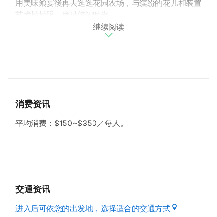
用美味飨宴後再去逛逛花园农场，与缤纷的花儿和装置
艺术拍拍照，度过悠闲时光。
继续阅读
招牌：清蒸高山冷泉鲈鱼、德国猪脚、泰黄椒麻鸡。
贴心提醒：
●平均消费：$150~$350／每人。
●有停车场。
●不收服务费。
消费资讯
●可使用信用卡。
●有供儿通餐椅。
平均消费：$150~$350／每人。
●不提供晚餐。
交通资讯
进入后可依您的出发地，选择适合的交通方式