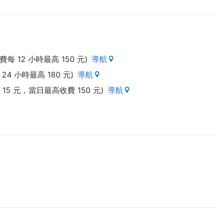
式，外皮更下了很大的功夫，采用位於上野公园，近代铜
式，更配合洋菓子内馅而将外皮制做得更蓬松绵密。所研发的生
位仍屹立不摇，更持续成长，目前宅配市场发达，本产品
青睐。不但地方性有线电视台，更获得民视、客家.....
 12 小時最高 150 元)
導航
4 小時最高 180 元)
導航
15 元，當日最高收費 150 元)
導航