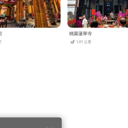
宮
桃園蓮華寺
尺
1.01 公里