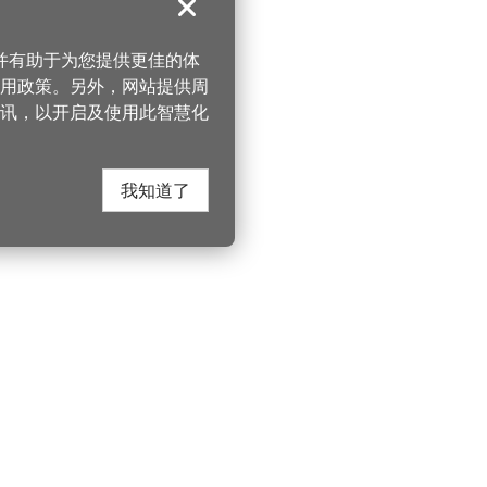
关闭
，并有助于为您提供更佳的体
 使用政策。另外，网站提供周
讯，以开启及使用此智慧化
我知道了
在这里找到我们
330206 桃园市桃
电话：(03)332-210