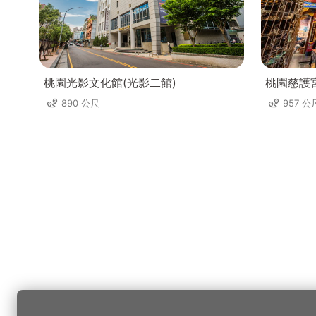
桃園光影文化館(光影二館)
桃園慈護
890 公尺
957 公