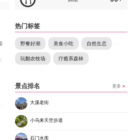
热门标签
和
野餐好潮
美食小吃
自然生态
，
玩翻农牧场
疗癒系森林
更
景点排名
更多
口
大溪老街
小乌来天空步道
石门水库