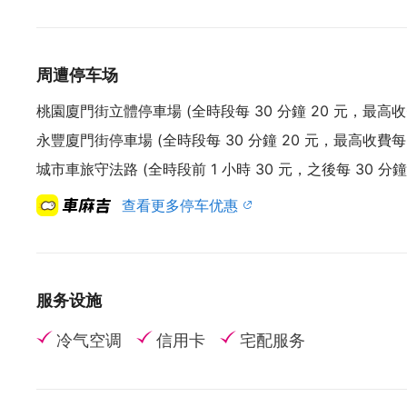
内馅采用日本近年流行的洋菓子铜锣烧馅料制作方
烧始祖名店うさぎ屋(usagiya)的柔软外皮方
铜锣烧，不但在口味上更胜一筹，至今在市场上地
周遭停车场
具独创性与美感，发展潜力无穷。
推出生铜锣烧以来，不但广受顾客喜爱，更获各大媒体
桃園廈門街立體停車場 (全時段每 30 分鐘 20 元，最高收費每
等全国知名电视台与三大报的专题采访。
永豐廈門街停車場 (全時段每 30 分鐘 20 元，最高收費每 2
城市車旅守法路 (全時段前 1 小時 30 元，之後每 30 分鐘 
第五届桃园十大伴手礼风阻尼波士顿派
查看更多停车优惠
服务设施
冷气空调
信用卡
宅配服务