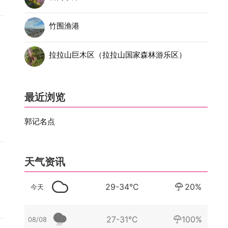
锣
竹围渔港
深
拉拉山巨木区（拉拉山国家森林游乐区）
最近浏览
郭记名点
天气资讯
29-34°C
20%
今天
27-31°C
100%
08/08