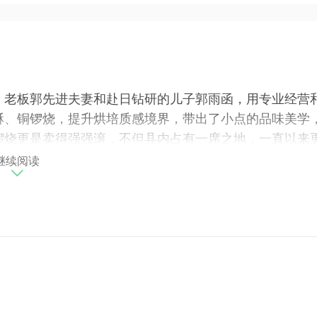
，老板郭先进夫妻和赴日钻研的儿子郭雨函，用专业经营
酥、铜锣烧，提升烘培质感境界，带出了小点的品味美学
锣烧更是卖得强强滚，不但县内占有一席之地，一直以来
青睐，得奖无数，是代表在地精神之顶尖技艺产品。
继续阅读
点心烘焙技法，制成台法点心顶级工艺。外酥内软的层次感，入