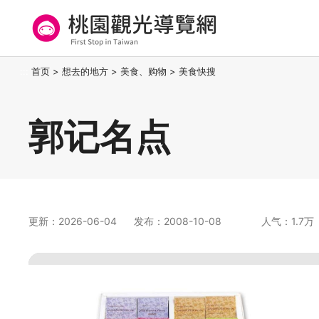
跳
到
主
要
桃园观光导览网
:::
首页
>
想去的地方
>
美食、购物
>
美食快搜
内
容
区
郭记名点
块
更新：2026-06-04
发布：2008-10-08
人气：1.7万