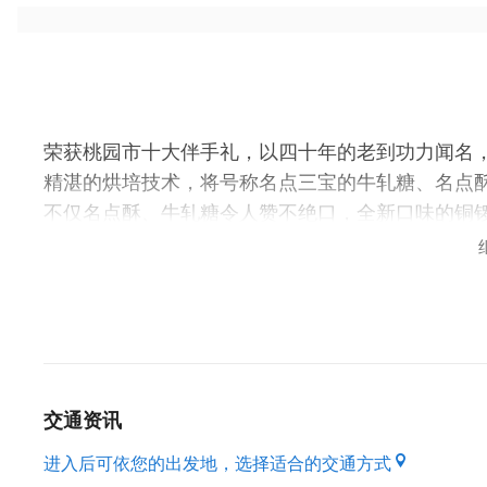
荣获桃园市十大伴手礼，以四十年的老到功力闻名
精湛的烘培技术，将号称名点三宝的牛轧糖、名点
不仅名点酥、牛轧糖令人赞不绝口，全新口味的铜
是从国家大门桃园出发，受欧美日各地外国顾客的
第一届桃园十大伴手礼：桃园凤梨酥礼盒
以最能代表台湾之凤梨酥为主角，辅以国际知名法式塔类
即化，流泻出浓郁的香醇口感，是点心中的上品。
交通资讯
第二届桃园十大伴手礼
2009桃园市十大伴手礼：生铜锣烧
进入后可依您的出发地，选择适合的交通方式