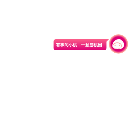
有事问小桃，一起游桃园
园区县府路1号
网站导览
1#6209
资讯安全政策