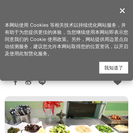
跳
到
導覽
关闭
主
桃园观光导览网
首页
>
想去的地方
>
美食、购物
>
美食快搜
要
本网站使用 Cookies 等相关技术以持续优化网站服务，并
内
有助于为您提供更佳的体验，当您继续使用本网站即表示您
容
同意我们的 Cookie 使用政策。另外，网站提供周边景点自
绿野鲜踪蔬食自助餐厅
区
动侦测服务，建议您允许本网站取得您的位置资讯，以开启
块
及使用此智慧化服务。
我知道了
人气：5611
更新：2026-06-09
发布：2018-07-03