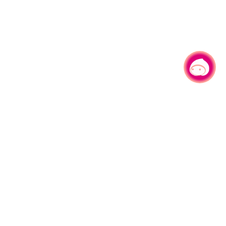
有事问小桃，一起游桃园
330206 桃园市桃园区县府路1号
电话：(03)332-2101#6209
服务时间：週一至週五
上午8:00至12:00 下午13:00至17:00