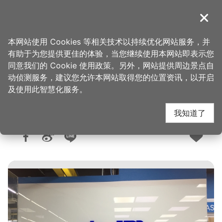
跳
到
導覽
关闭
主
桃园观光导览网
首页
>
购好物
>
购物快搜
要
本网站使用 Cookies 等相关技术以持续优化网站服务，并
内
有助于为您提供更佳的体验，当您继续使用本网站即表示您
容
同意我们的 Cookie 使用政策。另外，网站提供周边景点自
良兴电子-桃园复兴店
区
动侦测服务，建议您允许本网站取得您的位置资讯，以开启
块
及使用此智慧化服务。
我知道了
人气：8522
更新：2025-10-29
发布：2018-08-15