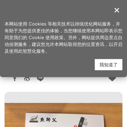
跳
到
導覽
关闭
主
桃园观光导览网
首页
>
想去的地方
>
美食、购物
>
美食快搜
要
本网站使用 Cookies 等相关技术以持续优化网站服务，并
内
有助于为您提供更佳的体验，当您继续使用本网站即表示您
容
同意我们的 Cookie 使用政策。另外，网站提供周边景点自
鱼师父活鱼餐厅
区
动侦测服务，建议您允许本网站取得您的位置资讯，以开启
块
及使用此智慧化服务。
我知道了
人气：2.6万
更新：2026-06-09
发布：2018-09-12