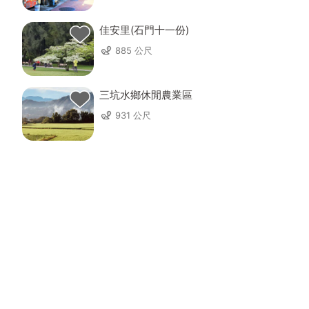
佳安里(石門十一份)
885 公尺
三坑水鄉休閒農業區
931 公尺