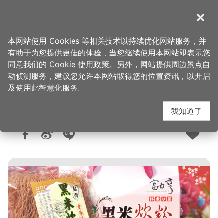
跳
到
導覽
关闭
主
桃园观光导览网
首页
>
购好物
>
购物快搜
要
本网站使用 Cookies 等相关技术以持续优化网站服务，并
内
有助于为您提供更佳的体验，当您继续使用本网站即表示您
容
同意我们的 Cookie 使用政策。另外，网站提供周边景点自
富力亨有限公司
区
动侦测服务，建议您允许本网站取得您的位置资讯，以开启
块
及使用此智慧化服务。
我知道了
人气：6040
更新：2026-05-26
发布：2018-11-15