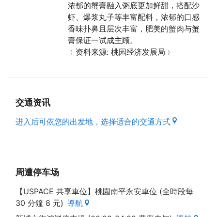
浓郁的蟹膏融入粥底更加鲜甜，搭配沙
虾、爆浆丸子等丰富配料，浓郁的口感
香味扑鼻且层次丰富，肥美的蟹肉与蟹
膏保证一试成主顾。
﹙资料来源: 桃园经济发展局﹚
交通资讯
进入后可依您的出发地，选择适合的交通方式
周遭停车场
【USPACE 共享車位】桃園南平永安車位 (全時段每
30 分鐘 8 元)
導航