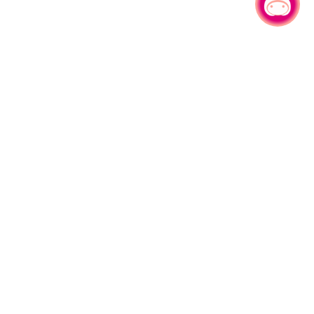
有事问小桃，一起游桃园
330206 桃园市桃园区县府路1号
电话：(03)332-2101#6209
服务时间：週一至週五
上午8:00至12:00 下午13:00至17:00
网站导览
资讯安全政策
隐私权政策