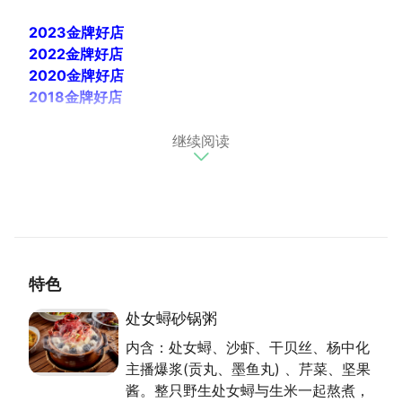
2023金牌好店
2022金牌好店
2020金牌好店
2018金牌好店
继续阅读
品香殿乘载多年老字号粥品的好口碑、秉持着热爱分享
美好事物的精神，业者决定将美味的独门配方传承下
来，以全新的样貌展现，为的是让更多人得以品嚐这有
别於其他砂锅粥的绝妙滋味。品香殿精选饱满的米粒，
吸收大地的精华，将食材慢熬浓缩至粒粒白米当中，绵
密的口感能帮助消化，且比米饭更能促进人体吸收食材
特色
的营养和精华。
潮州砂锅粥因位於沿海地带，故以盛产丰富海鲜为名，
处女蟳砂锅粥
承自传统潮洲海鲜砂锅。
内含：处女蟳、沙虾、干贝丝、杨中化
主播爆浆(贡丸、墨鱼丸) 、芹菜、坚果
酱。整只野生处女蟳与生米一起熬煮，
（资料来源 : 本府经济发展局）