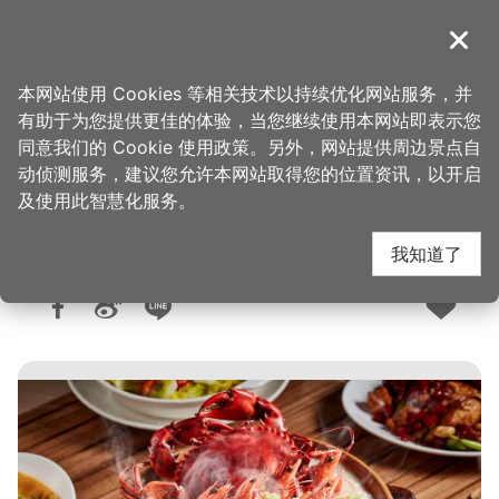
跳
到
導覽
关闭
主
桃园观光导览网
首页
>
想去的地方
>
美食、购物
>
美食快搜
要
本网站使用 Cookies 等相关技术以持续优化网站服务，并
内
有助于为您提供更佳的体验，当您继续使用本网站即表示您
容
同意我们的 Cookie 使用政策。另外，网站提供周边景点自
品香殿潮州砂锅粥
区
动侦测服务，建议您允许本网站取得您的位置资讯，以开启
块
及使用此智慧化服务。
我知道了
人气：8365
更新：2026-06-09
发布：2018-11-20