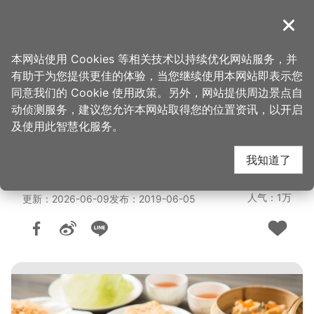
跳
到
導覽
关闭
主
桃园观光导览网
首页
>
想去的地方
>
美食、购物
>
美食快搜
要
本网站使用 Cookies 等相关技术以持续优化网站服务，并
内
有助于为您提供更佳的体验，当您继续使用本网站即表示您
容
福容大饭店 桃园机场捷
同意我们的 Cookie 使用政策。另外，网站提供周边景点自
区
动侦测服务，建议您允许本网站取得您的位置资讯，以开启
块
及使用此智慧化服务。
运 A8-福粤楼
我知道了
人气：1万
更新：2026-06-09
发布：2019-06-05