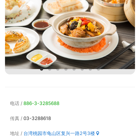
电话
886-3-3285688
传真
03-3288618
地址
台湾桃园市龟山区复兴一路2号3楼