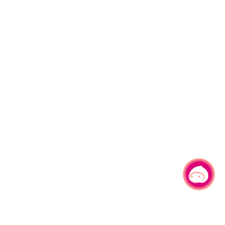
有事问小桃，一起游桃园