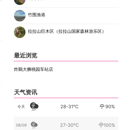
的
竹围渔港
拉拉山巨木区（拉拉山国家森林游乐区）
式
最近浏览
炸鷄大狮桃园车站店
天气资讯
28-31°C
90%
今天
27-30°C
100%
08/09