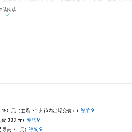
与鸡块的重要原料供应商，也掌握着分切工法与腌制口味
式成立，以摊车型态为主要营运方式。
继续阅读
统美味再升级，西元2014年超秦集团的肉品专业团队秉
轻、欢乐的氛围，将「大师」的闽南语谐音转化字型为「大
采用古字的「鷄」象徵传承古法风味，「炸鸡大师」也正
口味，打造皮脆、肉嫩、骨香的台式经典口味。
入味」的幸福享受。
，为非穆斯林所经营的餐厅)
180 元（進場 30 分鐘內出場免費）)
導航
費 330 元)
導航
最高 70 元)
導航