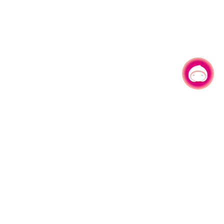
有事问小桃，一起游桃园
园区县府路1号
网站导览
1#6209
资讯安全政策