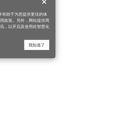
关闭
，并有助于为您提供更佳的体
 使用政策。另外，网站提供周
讯，以开启及使用此智慧化
我知道了
在这里找到我们
330206 桃园市桃
电话：(03)332-210