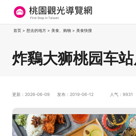
跳
到
主
要
桃园观光导览网
:::
首页
>
想去的地方
>
美食、购物
>
美食快搜
内
容
区
炸鷄大狮桃园车站
块
更新：2026-06-09
发布：2019-06-12
人气：9931