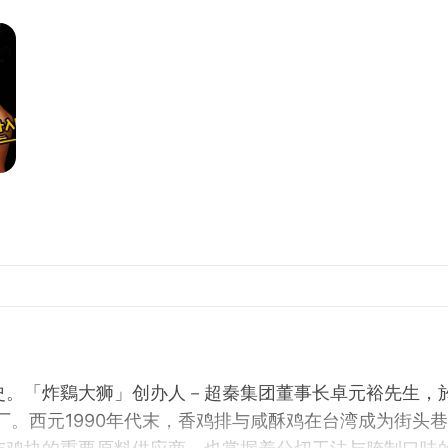
史。「炸鷄大狮」创办人－超秦集团董事长卓元裕先生，
厂。西元1990年代末，香鸡排与咸酥鸡在台湾成为街头巷