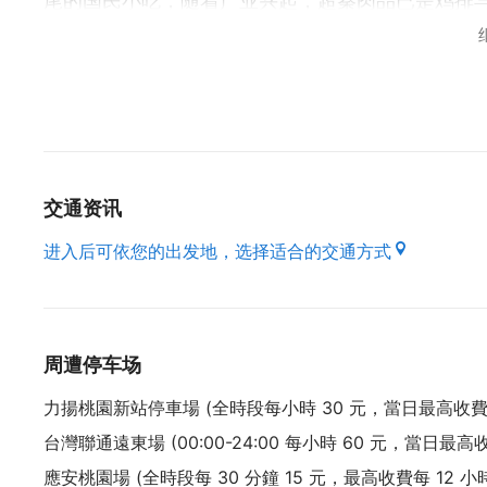
尾的国民小吃，随着产业兴起，超秦肉品已是鸡排
关键技术。西元1999年连锁品牌「炸鸡大师」正
而随着全球饮食风气迈向多元与精致，推升着台湾传
持台式炸鸡风味，并以「Joy+」的概念，导入年
狮」，延伸以可爱的狮子大厨做为品牌形象识别，
更名为「炸鷄大狮」，以专业分切工法与独特腌制
交通资讯
「大师的炸鸡，炸鷄大狮」满足「香透你嘴、汁汁
进入后可依您的出发地，选择适合的交通方式
中国回教协会授证穆斯林友善餐厅
Muslim Friendly Restaurant ( 简称 MFR
周遭停车场
力揚桃園新站停車場 (全時段每小時 30 元，當日最高收費 
台灣聯通遠東場 (00:00-24:00 每小時 60 元，當日最高收
應安桃園場 (全時段每 30 分鐘 15 元，最高收費每 12 小時