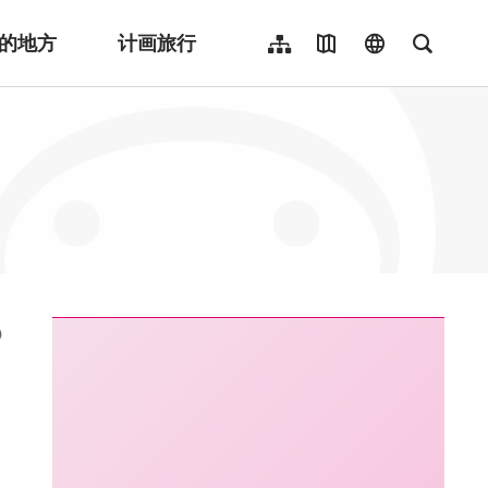
的地方
计画旅行
网站导览
地图导览
language
全文检
繁體中文
English
日本語
한국어
Indonesia
ไทย
Người việt nam
:::