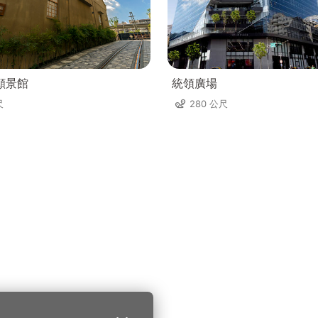
願景館
統領廣場
尺
280 公尺