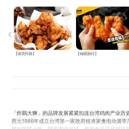
【臻寶炸雞】
【極餓獅排】
「炸鷄大狮」的品牌发展紧紧扣连台湾鸡肉产业历
西元1986年成立台湾第一家政府核准家禽电动屠宰