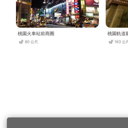
桃園火車站前商圈
桃園軌道
80 公尺
163 公