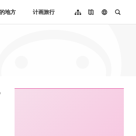
的地方
计画旅行
网站导览
地图导览
language
全文检
繁體中文
English
日本語
한국어
Indonesia
ไทย
Người việt nam
:::