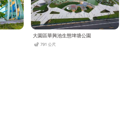
大園區華興池生態埤塘公園
791 公尺