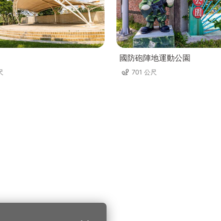
國防砲陣地運動公園
尺
701 公尺