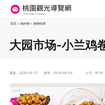
跳
到
主
要
桃园观光导览网
:::
首页
>
购好物
>
购物快搜
内
容
区
大园市场-小兰鸡
块
更新：2026-05-27
发布：2019-08-09
人气：8719