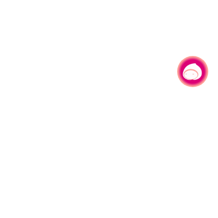
有事问小桃，一起游桃园
园区县府路1号
网站导览
1#6209
资讯安全政策