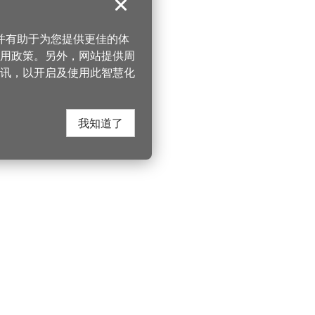
关闭
，并有助于为您提供更佳的体
 使用政策。另外，网站提供周
讯，以开启及使用此智慧化
我知道了
在这里找到我们
330206 桃园市桃
电话：(03)332-210