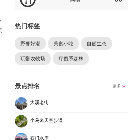
种
热门标签
美
野餐好潮
美食小吃
自然生态
玩翻农牧场
疗癒系森林
景点排名
更多
大溪老街
小乌来天空步道
石门水库