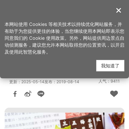
跳
到
導覽
关闭
主
桃园观光导览网
首页
>
购好物
>
购物快搜
要
本网站使用 Cookies 等相关技术以持续优化网站服务，并
内
有助于为您提供更佳的体验，当您继续使用本网站即表示您
容
大湳市场-黑猪自助猪
同意我们的 Cookie 使用政策。另外，网站提供周边景点自
区
动侦测服务，建议您允许本网站取得您的位置资讯，以开启
块
及使用此智慧化服务。
肉城
我知道了
人气：9411
更新：2025-05-14
发布：2019-08-14