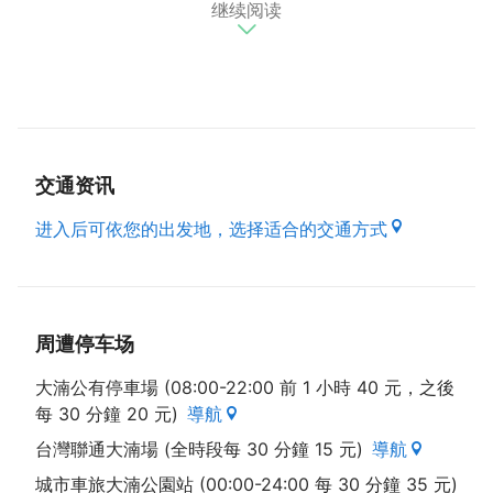
继续阅读
定的量才得以取得。32年前，老板见一对夫妻烦恼在
超级市场购入的单份排骨包装份量太多，因此老板便开
始少量也贩售的作法，即使顾客只需要20、30块的
肉，老板也会贩售。精致化的商品及客制化的服务，使
黑猪自助猪肉城不仅拥有大量的忠实顾客，更取得了今
年生鲜百货组的金赏奖!
交通资讯
进入后可依您的出发地，选择适合的交通方式
周遭停车场
大湳公有停車場 (08:00-22:00 前 1 小時 40 元，之後
每 30 分鐘 20 元)
導航
台灣聯通大湳場 (全時段每 30 分鐘 15 元)
導航
城市車旅大湳公園站 (00:00-24:00 每 30 分鐘 35 元)