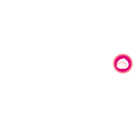
有事问小桃，一起游桃园
330206 桃园市桃园区县府路1号