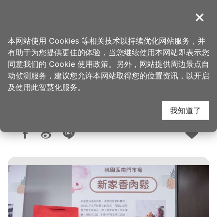
跳
到
導覽
关闭
主
桃园观光导览网
首页
>
购好物
>
购物快搜
要
本网站使用 Cookies 等相关技术以持续优化网站服务，并
内
有助于为您提供更佳的体验，当您继续使用本网站即表示您
容
同意我们的 Cookie 使用政策。另外，网站提供周边景点自
南门市场-新家香肉松
区
动侦测服务，建议您允许本网站取得您的位置资讯，以开启
块
及使用此智慧化服务。
我知道了
人气：6930
更新：2025-05-15
发布：2019-08-14