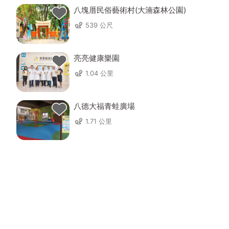
八塊厝民俗藝術村(大湳森林公園)
539 公尺
亮亮健康樂園
1.04 公里
八德大福青蛙廣場
1.71 公里