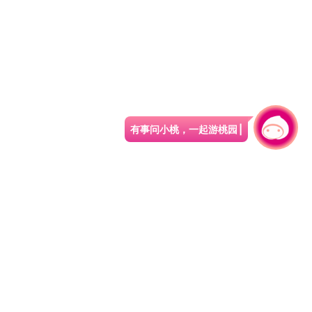
有事问小桃，一起游桃园
|
330206 桃园市桃园区县府路1号
电话：(03)332-2101#6209