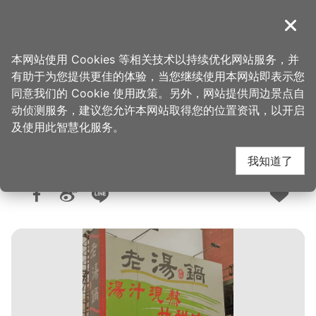
跳
到
導覽
关闭
主
桃园观光导览网
首页
>
想去的地方
>
美食、购物
>
美食快搜
要
本网站使用 Cookies 等相关技术以持续优化网站服务，并
内
有助于为您提供更佳的体验，当您继续使用本网站即表示您
容
同意我们的 Cookie 使用政策。另外，网站提供周边景点自
老汤锅-八德店
区
动侦测服务，建议您允许本网站取得您的位置资讯，以开启
块
及使用此智慧化服务。
我知道了
人气：5368
更新：2026-06-09
发布：2020-01-14