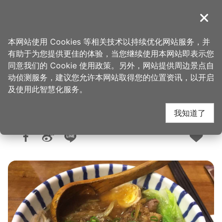
跳
到
導覽
关闭
主
桃园观光导览网
首页
>
想去的地方
>
美食、购物
>
美食快搜
要
本网站使用 Cookies 等相关技术以持续优化网站服务，并
内
有助于为您提供更佳的体验，当您继续使用本网站即表示您
容
同意我们的 Cookie 使用政策。另外，网站提供周边景点自
初。手作牛肉拉面
区
动侦测服务，建议您允许本网站取得您的位置资讯，以开启
块
及使用此智慧化服务。
我知道了
人气：5038
更新：2026-06-09
发布：2020-04-22