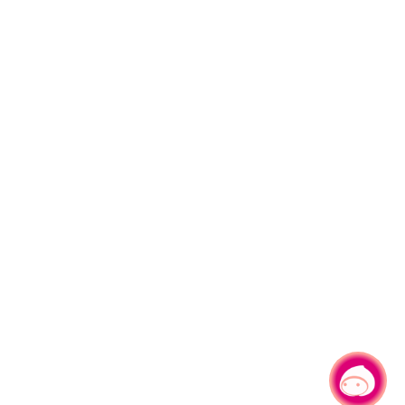
有事问小桃，一起游桃园
|