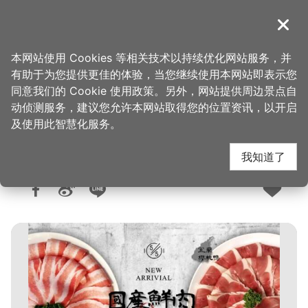
跳
到
導覽
关闭
主
桃园观光导览网
首页
>
想去的地方
>
美食、购物
>
美食快搜
要
本网站使用 Cookies 等相关技术以持续优化网站服务，并
内
有助于为您提供更佳的体验，当您继续使用本网站即表示您
容
同意我们的 Cookie 使用政策。另外，网站提供周边景点自
55POT精致锅物
区
动侦测服务，建议您允许本网站取得您的位置资讯，以开启
块
及使用此智慧化服务。
我知道了
人气：4429
更新：2025-05-23
发布：2020-12-16