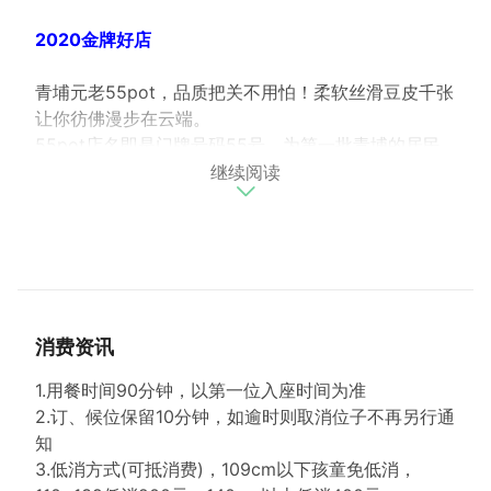
2020金牌好店
青埔元老55pot，品质把关不用怕！柔软丝滑豆皮千张
让你彷佛漫步在云端。
55pot店名即是门牌号码55号，为第一批青埔的居民
继续阅读
打造居家感的舒适环境，期望能在青埔打造出一间让人
好好放松、享受美食的餐厅，将在地的温度传递出去。
肉品选用主打台湾在地肉品如宜兰樱桃鸭腿肉、云林猪
五花；特色豆皮千张则是与桃园八德在地优良厂商研发
生产，使用纯天然的手工日晒干豆皮，薄可透光、入口
丝滑的口感有着一群忠实的饕客粉丝。
消费资讯
﹙资料来源: 桃园经济发展局﹚
1.用餐时间90分钟，以第一位入座时间为准
2.订、候位保留10分钟，如逾时则取消位子不再另行通
知
3.低消方式(可抵消费)，109cm以下孩童免低消，