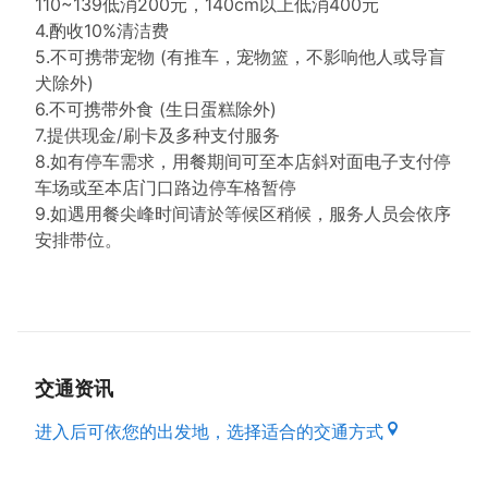
110~139低消200元，140cm以上低消400元
4.酌收10%清洁费
5.不可携带宠物 (有推车，宠物篮，不影响他人或导盲
犬除外)
6.不可携带外食 (生日蛋糕除外)
7.提供现金/刷卡及多种支付服务
8.如有停车需求，用餐期间可至本店斜对面电子支付停
车场或至本店门口路边停车格暂停
9.如遇用餐尖峰时间请於等候区稍候，服务人员会依序
安排带位。
交通资讯
进入后可依您的出发地，选择适合的交通方式