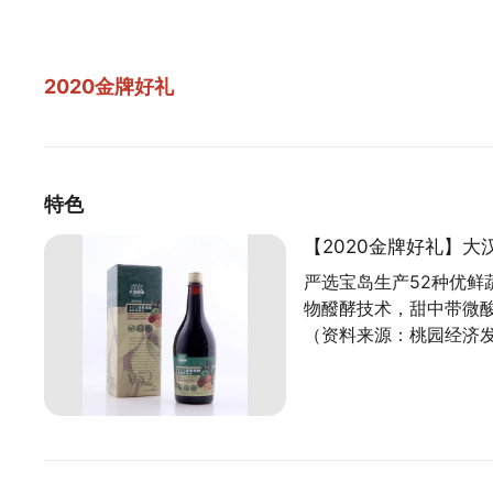
2020金牌好礼
特色
【2020金牌好礼】大
严选宝岛生产52种优鲜
物醱酵技术，甜中带微
（资料来源：桃园经济