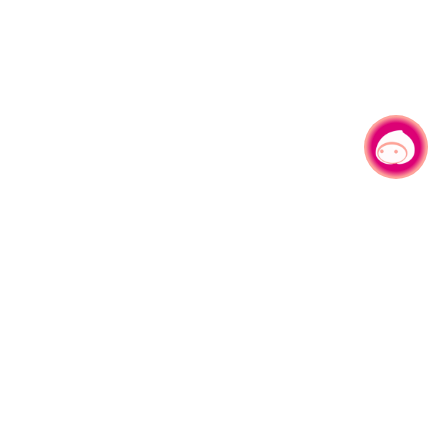
有事问小桃，一起游桃园
|
园区县府路1号
网站导览
1#6209
资讯安全政策