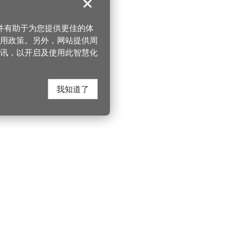
关闭
，并有助于为您提供更佳的体
 使用政策。另外，网站提供周
讯，以开启及使用此智慧化
我知道了
在这里找到我们
330206 桃园市桃
电话：(03)332-210