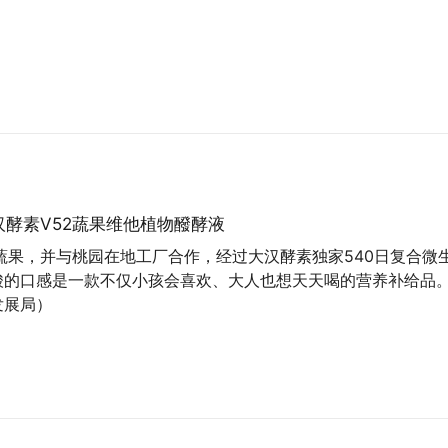
汉酵素V52蔬果维他植物醱酵液
蔬果，并与桃园在地工厂合作，经过大汉酵素独家540日复合微
酸的口感是一款不仅小孩会喜欢、大人也想天天喝的营养补给品
发展局）