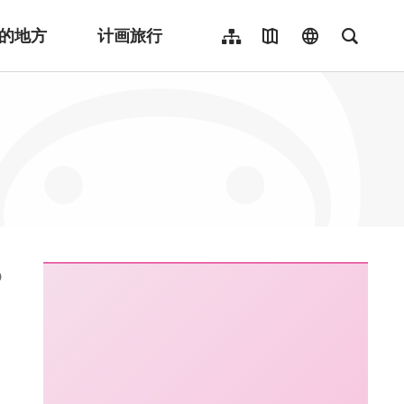
的地方
计画旅行
网站导览
地图导览
language
全文检
繁體中文
English
日本語
한국어
Indonesia
ไทย
Người việt nam
:::