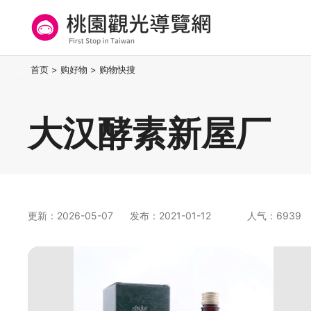
跳
到
主
要
桃园观光导览网
:::
首页
>
购好物
>
购物快搜
内
容
区
大汉酵素新屋厂
块
更新：2026-05-07
发布：2021-01-12
人气：6939