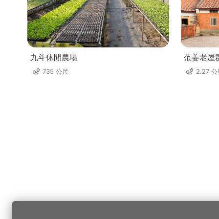
九斗休閒農場
范姜老屋
735 公尺
2.27 