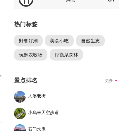
热门标签
野餐好潮
美食小吃
自然生态
玩翻农牧场
疗癒系森林
生
景点排名
更多
。
大溪老街
小乌来天空步道
石门水库