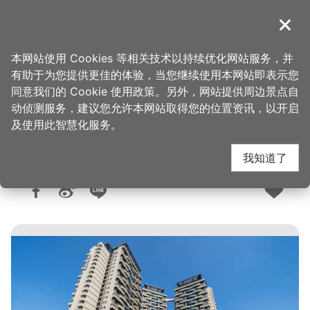
跳
到
導覽
关闭
主
桃园观光导览网
首页
>
想去的地方
>
美食、购物
>
美食快搜
要
本网站使用 Cookies 等相关技术以持续优化网站服务，并
内
有助于为您提供更佳的体验，当您继续使用本网站即表示您
容
同意我们的 Cookie 使用政策。另外，网站提供周边景点自
Global Mall 桃园A19
区
动侦测服务，建议您允许本网站取得您的位置资讯，以开启
块
及使用此智慧化服务。
我知道了
人气：1.7万
更新：2026-06-10
发布：2021-10-18