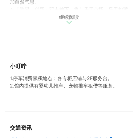
加自然气息。
在「跨界、创新」双主轴下，将与乐天市场、乐天桃猿
继续阅读
队携手合作打造乐天生活圈，期望未来透过点数经济串
联线上线下平台，并结合球场扩大商场购物服务与体
验，让您不仅来 A19 看球赛及演唱会，还能享有多元
化的购物、美食与娱乐等体验。此外也将运用
OMO（Online-Merge-Offine）行销策略，建构全新
零售智能商场，以多元方式切合消费需求。
小叮咛
1.停车消费累积地点：各专柜店铺与2F服务台。
2.馆内提供有婴幼儿推车、宠物推车租借等服务。
交通资讯