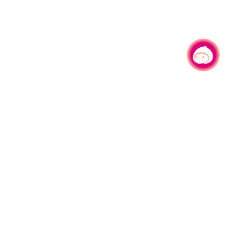
有事问小桃，一起游桃园
|
330206 桃园市桃园区县府路1号
电话：(03)332-2101#6209
服务时间：週一至週五
上午8:00至12:00 下午13:00至17:00