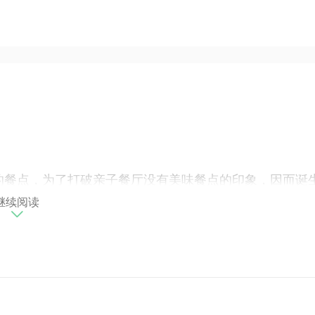
的餐点，为了打破亲子餐厅没有美味餐点的印象，因而诞
只好玩，还有着超水准的餐点，能同时满足大人小孩的需求。
继续阅读
为餐饮科毕业的两兄弟一起经营，一个主管外场，一个掌控厨
，装潢成韩系咖啡厅风格，穿过一扇门，两边的空间各有
驳的墙壁与红砖墙让视觉很丰富，很适合各个年龄层的光
。