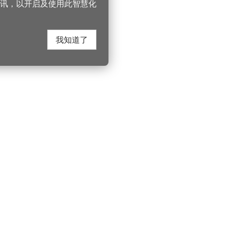
讯，以开启及使用此智慧化
我知道了
在这里找到我们
330206 桃园市桃
电话：(03)332-210
游桃园
Instagram
服务时间：週一至
园风景区管理处
YouTube
上午8:00至12:00 下
游桃园
市政信箱