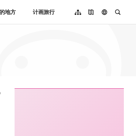
的地方
计画旅行
网站导览
地图导览
language
全文检
繁體中文
English
日本語
한국어
Indonesia
ไทย
Người việt nam
:::