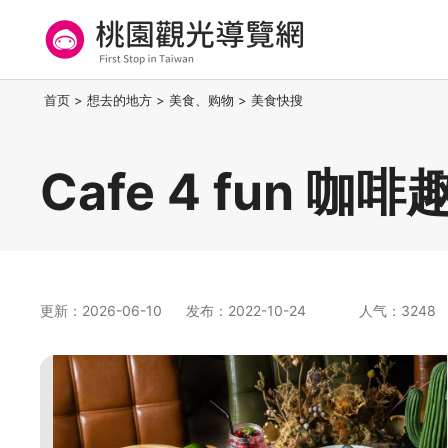
跳
到
主
要
桃园观光导览网
:::
首页
>
想去的地方
>
美食、购物
>
美食快搜
内
容
区
Cafe 4 fun 咖啡
块
更新：2026-06-10
发布：2022-10-24
人气：3248