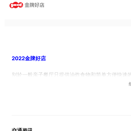
2022金牌好店
别於一般亲子餐厅只提供油炸食物和简单方便快速
了cafe 4 fun咖啡趣，提供干净舒适的环境不
Cafe 4 fun咖啡趣，隐身在桃园巷弄中，由同
房，各司其职把每一件事都掌握的恰如其分。
原来是走美式工业风格，後来扩大营业将隔壁租下
色，工业风中带点童趣，许多可爱的玩具摆饰，斑
临,结合休闲、聚会和亲子同乐舒适的愉快用餐环境
交通资讯