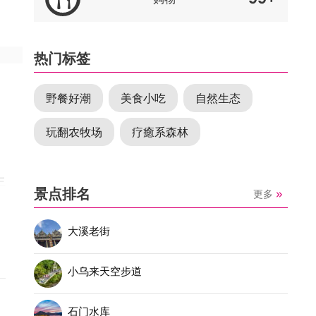
热门标签
野餐好潮
美食小吃
自然生态
玩翻农牧场
疗癒系森林
生
景点排名
更多
大溪老街
特
小乌来天空步道
石门水库