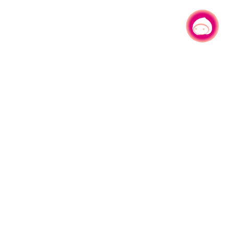
有事问小桃，一起游桃园
|
园区县府路1号
网站导览
1#6209
资讯安全政策
週五
隐私权政策
午13:00至17:00
参访人次
4,529,019