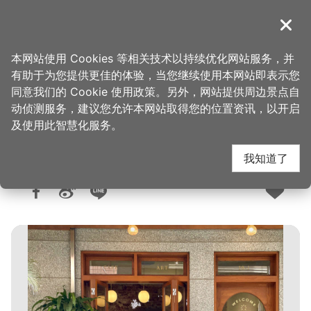
跳
到
導覽
关闭
主
桃园观光导览网
首页
>
想去的地方
>
美食、购物
>
美食快搜
要
本网站使用 Cookies 等相关技术以持续优化网站服务，并
内
有助于为您提供更佳的体验，当您继续使用本网站即表示您
容
同意我们的 Cookie 使用政策。另外，网站提供周边景点自
只是光影 独立咖啡厅
区
动侦测服务，建议您允许本网站取得您的位置资讯，以开启
块
及使用此智慧化服务。
我知道了
人气：3271
更新：2026-06-10
发布：2022-10-25