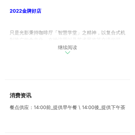
2022金牌好店
只是光影秉持咖啡厅「智慧学堂」之精神，以复合式机
制推广饮食文化、在地议题以及艺术展览等交流的可
继续阅读
能。
在饮食文化上，坚持使用天然食材与本地小农、工作室
合作；提供精选咖啡豆，透明产区履历，实地走访在地
产区了解生长状况，希望呈现食材新鲜天然之风味。
进一步学习老店经验与精神，整合老城区的四家老店，
开发「只是新民餐」第一代与第二代点心餐，并延伸制
作郊游地图、餐点动画与只是纪念品等，让观光客和年
消费资讯
轻人进入咖啡厅，更有机会认识在地文化与故事。
在艺文推广上， 2011年只是光影启动「只是实验展」
餐点供应：14:00前_提供早午餐 \ 14:00後_提供下午茶
至今，已累积60余档展览，在老城区提供艺文交流平
台，以复合机制推广在地议题及艺术展览。