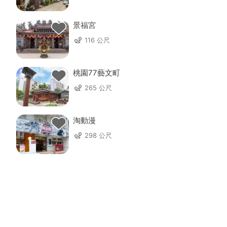
景福宮
116 公尺
桃園77藝文町
265 公尺
淘動漫
298 公尺