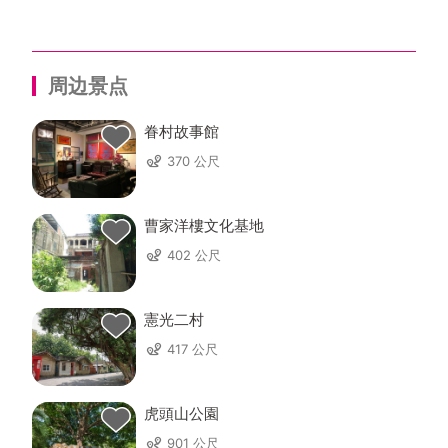
周边景点
眷村故事館
370 公尺
曹家洋樓文化基地
402 公尺
憲光二村
417 公尺
虎頭山公園
901 公尺