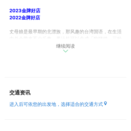
2023金牌好店
2022金牌好店
丈母娘是最早期的北漂族，那风趣的台湾国语，在生活
中总会带来不少乐趣，果汁机可以念成「狗猪鸡」三种
继续阅读
动物，因此陈秋刚品牌名称的发想，就是以台湾国语念
成的「纯手工」的意思。
陈秋刚的冰品从食材挑选、前置烹煮、配方调配等制作
过程，直到最後挖取每一球厚实的冰品，都是非常耗费
人力并需要经验的累积，用着最有温度的语言命名，呈
现最有诚意的纯手工，保留台湾绵绵冰品的独特之处，
更研发出多种天然鲜果绵绵冰，将毕生所学带回我最甜
交通资讯
蜜的回忆故乡-龟山，希望能让更多人了解及喜欢绵绵
冰，要给每一位客人们感受到最真诚的台湾味！
进入后可依您的出发地，选择适合的交通方式
（资料来源 : 本府经济发展局）