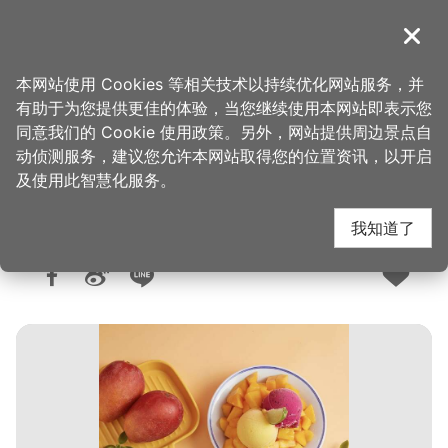
跳
到
導覽
关闭
主
桃园观光导览网
首页
>
想去的地方
>
美食、购物
>
美食快搜
要
本网站使用 Cookies 等相关技术以持续优化网站服务，并
内
有助于为您提供更佳的体验，当您继续使用本网站即表示您
容
同意我们的 Cookie 使用政策。另外，网站提供周边景点自
陈秋刚绵绵冰
区
动侦测服务，建议您允许本网站取得您的位置资讯，以开启
块
及使用此智慧化服务。
我知道了
人气：5772
更新：2026-06-10
发布：2022-10-28