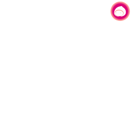
有事问小桃，一起游桃园
|
330206 桃园市桃园区县府路1号
电话：(03)332-2101#6209
服务时间：週一至週五
上午8:00至12:00 下午13:00至17:00
网站导览
资讯安全政策