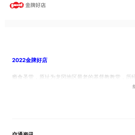
2022金牌好店
瘾食圣堂，原址为龙冈地区最老的基督教教堂，历
村。
自 2019 年起，这栋将近有 50 多年历史的老
隐藏不住光芒的瘾食圣堂。
忠贞新村蕴育出滇、缅、泰、台的美食文化，瘾食
的创意料理。中西合璧、新旧交融，瘾食圣堂以全
交通资讯