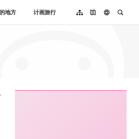
的地方
计画旅行
网站导览
地图导览
language
全文检
繁體中文
English
日本語
한국어
Indonesia
ไทย
Người việt nam
:::