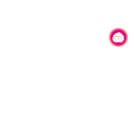
有事问小桃，一起游桃园
330206 桃园市桃园区县府路1号
电话：(03)332-2101#6209
服务时间：週一至週五
上午8:00至12:00 下午13:00至17:00