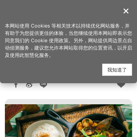
跳
到
導覽
关闭
主
桃园观光导览网
首页
>
想去的地方
>
美食、购物
>
美食快搜
要
本网站使用 Cookies 等相关技术以持续优化网站服务，并
内
有助于为您提供更佳的体验，当您继续使用本网站即表示您
容
同意我们的 Cookie 使用政策。另外，网站提供周边景点自
好咖THAI
区
动侦测服务，建议您允许本网站取得您的位置资讯，以开启
块
及使用此智慧化服务。
我知道了
人气：3938
更新：2026-06-10
发布：2023-10-06