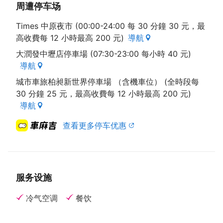
周遭停车场
茅炸鸡翅、青木瓜鲜虾沙律共八道菜式，让人惊艳又美
味的泰式大餐。
Times 中原夜市 (00:00-24:00 每 30 分鐘 30 元，最
高收費每 12 小時最高 200 元)
導航
大潤發中壢店停車場 (07:30-23:00 每小時 40 元)
（资料来源 : 本府经济发展局）
導航
城市車旅柏昶新世界停車場 （含機車位） (全時段每
30 分鐘 25 元，最高收費每 12 小時最高 200 元)
導航
查看更多停车优惠
服务设施
冷气空调
餐饮