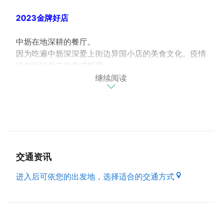
2023金牌好店
中坜在地深耕的餐厅。
因为吃遍中坜深深爱上街边异国小店的美食文化。疫情
後华丽转身主攻泰式料理。
继续阅读
初期以泰国夜市必吃美食火山排骨打出名号，招牌必吃
的无限脆皮双拼饭更於2022年经济部举办的米食盒餐
节在全台几百家参赛店家中取得优选的好成绩。餐後还
有独家的甜点，梦幻水果彩虹千层、泰奶冰酥和摩摩喳
喳冰酥更是大人气品项，谁说泰式料理只能有一种模
样？
交通资讯
好咖Thai坚持给大家更多最有特色的泰式料理。
进入后可依您的出发地，选择适合的交通方式
主打料理「泰销魂主厨飨宴双人餐」
集结好咖必吃精华呈现，师傅采用桃园在地生产黑猪肉
和农家自耕蔬菜制作火山排骨、泰式海南鸡、炉烤中
卷、超厚月亮虾饼、泰北瀑布二层肉、手打拉肉丸、香