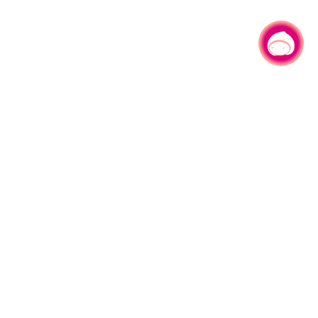
有事问小桃，一起游桃园
|
330206 桃园市桃园区县府路1号
电话：(03)332-2101#6209
服务时间：週一至週五
上午8:00至12:00 下午13:00至17:00
网站导览