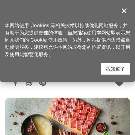
跳
到
導覽
关闭
主
桃园观光导览网
首页
>
想去的地方
>
美食、购物
>
美食快搜
要
本网站使用 Cookies 等相关技术以持续优化网站服务，并
内
有助于为您提供更佳的体验，当您继续使用本网站即表示您
容
同意我们的 Cookie 使用政策。另外，网站提供周边景点自
福叄锅物
区
动侦测服务，建议您允许本网站取得您的位置资讯，以开启
块
及使用此智慧化服务。
我知道了
人气：3247
更新：2026-06-10
发布：2023-10-25