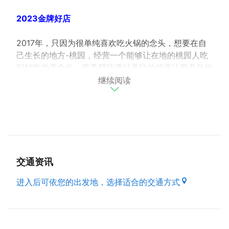
2023金牌好店
2017年，只因为很单纯喜欢吃火锅的念头，想要在自
己生长的地方-桃园，经营一个能够让在地的桃园人吃
到好吃的美食外，更希望能透过美味的传递让更多外地
继续阅读
的游客能够停留桃园，体会桃园的美，想让每位进到店
里的客人都能感受到我们想传达的：幸福、口福跟福
气，也就是福有叄至-福叄锅物名称的由来。
双人套餐是店内主打，福叄锅物也是少数有提供活体海
鲜的店家，透过跟在地菜商和厂商的配合，提供新鲜的
食材搭配漂亮的摆盘，同时享受视觉跟味觉的体验是我
交通资讯
们设计菜单的初心，最後用手工制作的甜点画龙点晴。
进入后可依您的出发地，选择适合的交通方式
（资料来源 : 本府经济发展局）