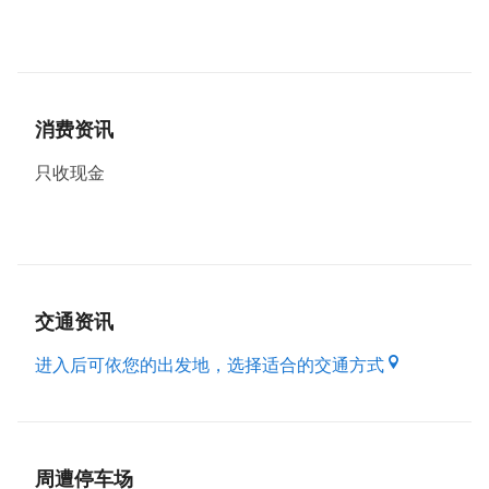
每日限量泰式大生蚝(可炭烤)
New 泰辣扇贝炙烧生食大干贝
烤大草虾 特大手撕鱼干
有机生菜米线搭配烤肉营养均衡
没有月亮的炭烤月亮虾饼
消费资讯
泰式海鲜干拌MAMA面
越南牛肉河粉大骨蔬菜熬煮不加味精
只收现金
一秒到泰国的泰式奶茶不死甜。
冬季限定的&泰式炭烤奶酒
交通资讯
进入后可依您的出发地，选择适合的交通方式
周遭停车场