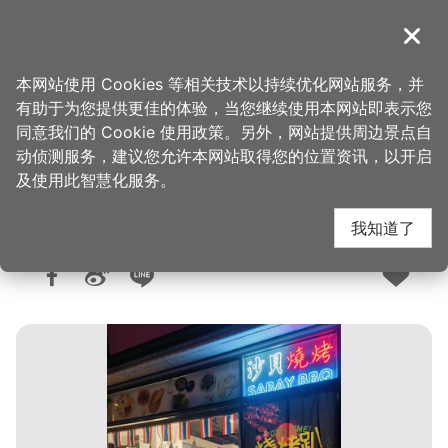
跳
到
導覽
关闭
主
桃园观光导览网
首页
>
想去的地方
>
美食、购物
>
美食快搜
要
本网站使用 Cookies 等相关技术以持续优化网站服务，并
内
有助于为您提供更佳的体验，当您继续使用本网站即表示您
容
同意我们的 Cookie 使用政策。另外，网站提供周边景点自
沙贝烧烤-青埔宵夜店
区
动侦测服务，建议您允许本网站取得您的位置资讯，以开启
块
及使用此智慧化服务。
我知道了
人气：1849
更新：2026-06-10
发布：2025-02-12