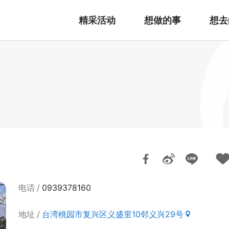
精采活动
想做的事
想去
电话
0939378160
地址
台湾桃园市复兴区义盛里10邻义兴29号