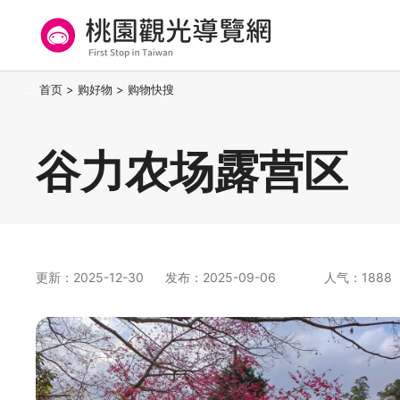
跳
到
主
要
桃园观光导览网
:::
首页
>
购好物
>
购物快搜
内
容
区
谷力农场露营区
块
更新：2025-12-30
发布：2025-09-06
人气：1888