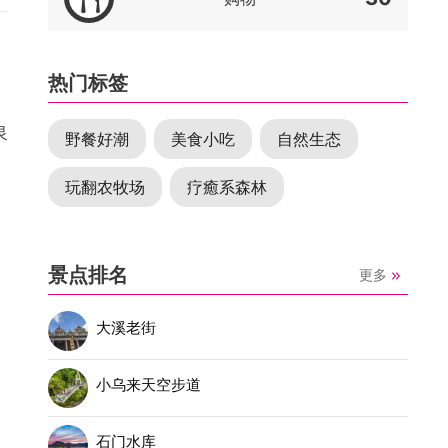
热门标签
泉
野餐好潮
美食小吃
自然生态
玩翻农牧场
疗癒系森林
景点排名
更多
大溪老街
小乌来天空步道
石门水库