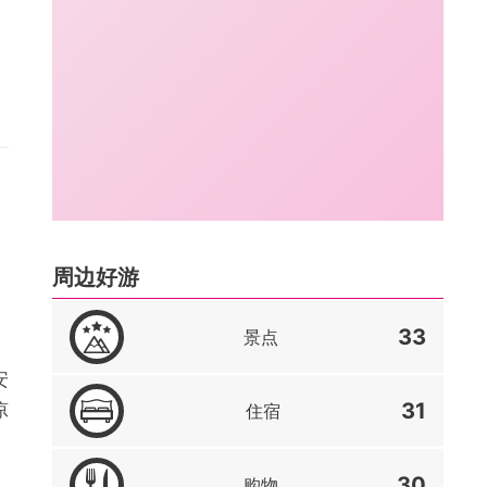
周边好游
33
景点
安
凉
31
住宿
30
购物