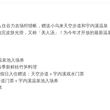
日入住谷力农场狩猎帐，赠送小乌来天空步道和宇内溪温泉
泡完皮肤光滑，又称「美人汤」！为今年才开放的最新温
温泉池入场券
、当季新鲜桂竹笋料理
放、假日入住赠送：天空步道＋宇内溪戏水门票
空步道门票＋宇内溪温泉池入场券
票