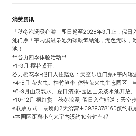
消费资讯
「秋冬泡汤暖心游」即日起至2026年3月止，假
池门票！宇内溪温泉池为碳酸氢钠池，无色无味，
池！
**谷力四季体验活动**
•1-3月 樱花盛开。
谷力樱花季-假日入住赠送：天空步道门票+宇内溪
•4-5月 萤火虫。桂竹笋李-体验萤火虫生态园区
•6-9月山泉戏水。夏日清凉-园区山泉戏水池开
•10-12月 枫红赏。秋冬浪漫-假日入住赠送：天
※取票方式，最晚前2天洽营主0939378160预约取
•本园区距离小乌来宇内溪约10分钟车程。