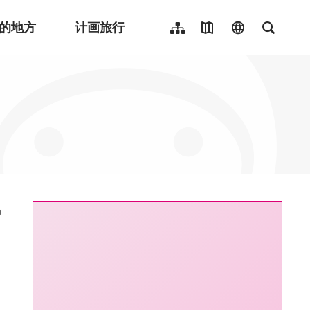
的地方
计画旅行
网站导览
地图导览
language
全文检
繁體中文
English
日本語
한국어
Indonesia
ไทย
Người việt nam
:::