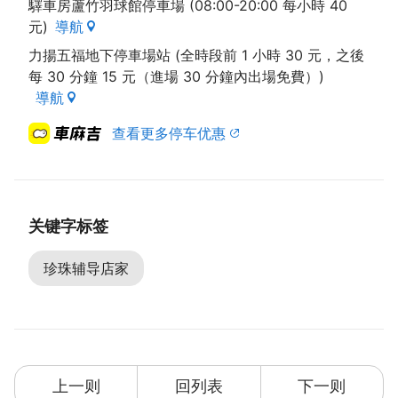
驛車房蘆竹羽球館停車場 (08:00-20:00 每小時 40
餐饮内容多元，包含庄园手冲咖啡、义式咖啡特调、草
元)
導航
本茶饮，以及手工乳酪蛋糕、手工饼干与轻食套餐，价
格亲民、风味独特，提供丰富选择。
力揚五福地下停車場站 (全時段前 1 小時 30 元，之後
每 30 分鐘 15 元（進場 30 分鐘內出場免費）)
店内亦贩售咖啡豆与滤挂式咖啡包，并於节庆推出礼盒
導航
组合，适合作为送礼或自用。
查看更多停车优惠
提供免费 Wi-Fi 与插座，且不限用餐时间，适合久坐
工作、阅读、商务洽谈，也可作为讲座或工作坊的活动
空间。
关键字标签
店旁设有专属停车场，机车与汽车皆可便利停放，邻近
南山路路边亦容易找到车位。
珍珠辅导店家
上一则
回列表
下一则