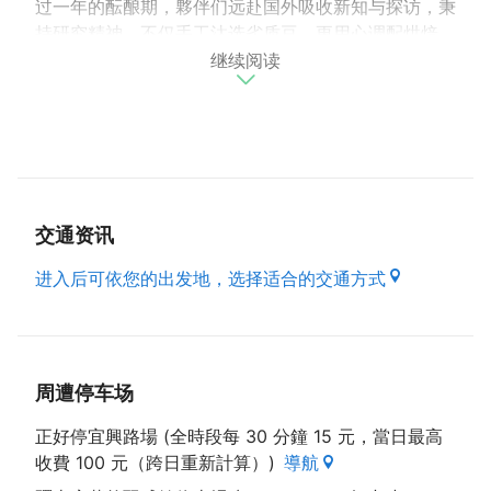
过一年的酝酿期，夥伴们远赴国外吸收新知与探访，秉
持研究精神，不仅手工汰选劣质豆，更用心调配烘焙
继续阅读
度、时间与温度，不断试炼与修正，因为我们相信「品
质是从坚持开始」。
本店咖啡师拥有欧洲精品咖啡协会（SCA）《萃取／
感官／烘豆／咖啡师》中阶认证。抱持着将最佳口感与
香气分享给大众的初衷，逐步累积顾客信任，并於
2014年成立实体店面，经营至今已走过12年。
交通资讯
店内设有独立烘豆室，使用日本进口烘焙机，主打阿拉
进入后可依您的出发地，选择适合的交通方式
比卡咖啡豆。老板经常现场烘豆，空间中不时飘散着咖
啡香气，由专业职人亲自把关品质，展现香气与风味兼
具的特色。
周遭停车场
墙面与橱架上陈列各式手冲器具与咖啡杯，提供宾客选
购居家冲煮器材，并可谘询冲泡技巧，让咖啡融入日常
正好停宜興路場 (全時段每 30 分鐘 15 元，當日最高
生活，展现生活美学。
收費 100 元（跨日重新計算）)
導航