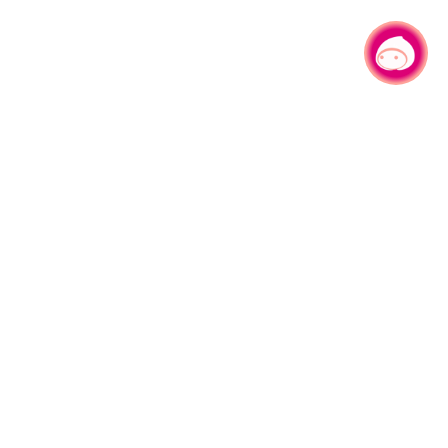
有事问小桃，一起游桃园
|
330206 桃园市桃园区县府路1号
电话：(03)332-2101#6209
服务时间：週一至週五
上午8:00至12:00 下午13:00至17:00
网站导览