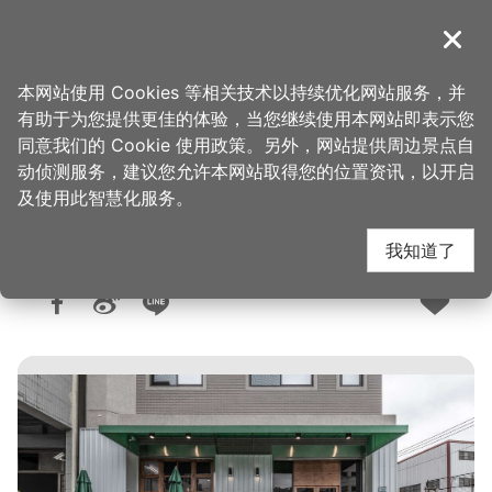
跳
到
導覽
关闭
主
桃园观光导览网
首页
>
购好物
>
购物快搜
要
本网站使用 Cookies 等相关技术以持续优化网站服务，并
内
有助于为您提供更佳的体验，当您继续使用本网站即表示您
容
同意我们的 Cookie 使用政策。另外，网站提供周边景点自
豆趣咖啡
区
动侦测服务，建议您允许本网站取得您的位置资讯，以开启
块
及使用此智慧化服务。
我知道了
人气：593
更新：2026-07-31
发布：2026-04-28