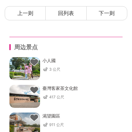
上一则
回列表
下一则
周边景点
小人國
3 公尺
臺灣客家茶文化館
417 公尺
渴望園區
911 公尺