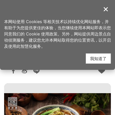
跳
到
導覽
关闭
主
桃园观光导览网
首页
>
想去的地方
>
美食、购物
>
美食快搜
要
本网站使用 Cookies 等相关技术以持续优化网站服务，并
内
有助于为您提供更佳的体验，当您继续使用本网站即表示您
容
同意我们的 Cookie 使用政策。另外，网站提供周边景点自
蒋府宴
区
动侦测服务，建议您允许本网站取得您的位置资讯，以开启
块
及使用此智慧化服务。
我知道了
人气：1.9万
更新：2026-06-05
发布：2014-12-27