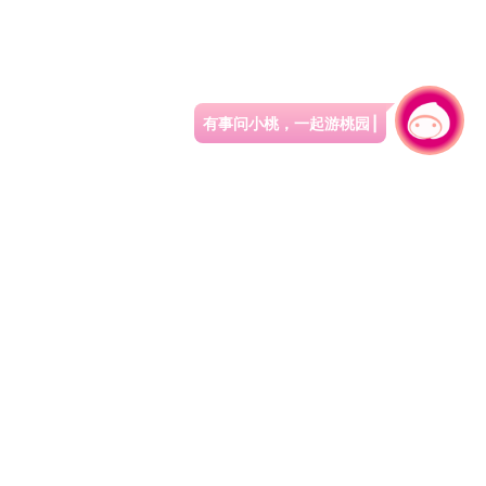
有事问小桃，一起游桃园
|
330206 桃园市桃园区县府路1号
电话：(03)332-2101#6209
服务时间：週一至週五
上午8:00至12:00 下午13:00至17:00