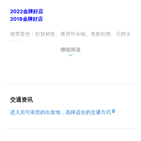
2022金牌好店
2018金牌好店
推荐菜色：松鼠鲜鱼、蒋府司令锅、美龄松糕、元蹄火
炯鸡
继续阅读
以江浙菜系为主轴，蒋府宴保留老师傅的手艺美味，走
入现代的艺术，注入全新的生命，结合在地食材，跨越
时光的鸿沟与高墙，以崭新思维重新诠释最道地的美
味，不只满足食客们的味蕾更与历史美食产生共鸣与回
响。连续两年获得亚太十大金奖殊荣肯定，严选时令新
交通资讯
鲜食材，搭配主厨熟稔厨技手艺及细腻层次调味，悉心
呈现道道独风味不平凡的隽永美馔。从宴客功夫菜式，
进入后可依您的出发地，选择适合的交通方式
家乡拿手料理，到南北地方佳肴，用心烹调只为宾客献
上丰盛飨宴。
（资料来源 : 本府经济发展局）