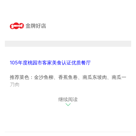
105年度桃园市客家美食认证优质餐厅
推荐菜色：金沙鱼柳、香蕉鱼卷、南瓜东坡肉、南瓜一
刀肉
继续阅读
1989年起创立的祥和园，可说是活鱼餐厅史的见证
者。祥和园之名，来自好友合夥创业，期望可和气合
作、紮实作生意的理念。
掌握老饕客的小秘密