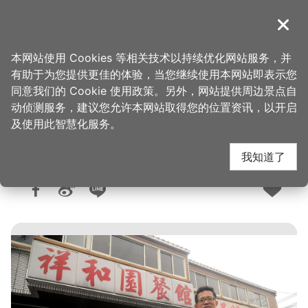
跳
到
導覽
关闭
主
桃园观光导览网
首页
>
想去的地方
>
美食、购物
>
美食快搜
要
本网站使用 Cookies 等相关技术以持续优化网站服务，并
内
有助于为您提供更佳的体验，当您继续使用本网站即表示您
容
同意我们的 Cookie 使用政策。另外，网站提供周边景点自
祥和园活鱼餐厅
区
动侦测服务，建议您允许本网站取得您的位置资讯，以开启
块
及使用此智慧化服务。
我知道了
人气：3万
更新：2026-06-04
发布：2008-10-23