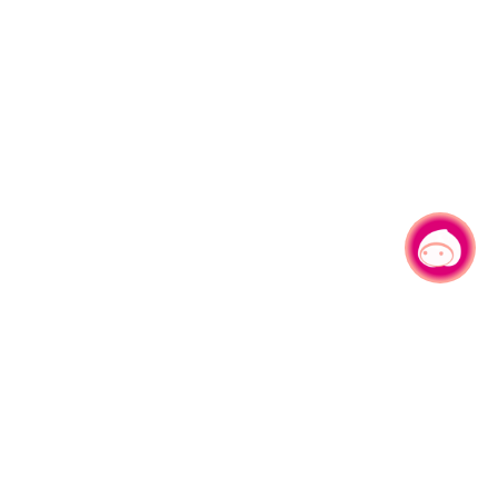
有事问小桃，一起游桃园
|