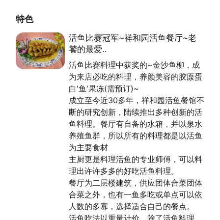
祥和园标榜活鱼现抓现宰，绝不使用冷冻鱼，更重视卫
特色
生；重视研发也是一大特色，厨师团队可将活鱼作出数
十种变化，并依客人喜好需求进行调整，难能可贵的
活鱼比赛冠军~祥和园活鱼餐厅~老
是，已达到配方、酱料标准化，料理品质稳定。说起招
饕的最爱..
牌菜，初次光临者可试试2008年活鱼料理比赛冠军的
活鱼比赛料理中获奖的~金沙鱼柳，成
金莎鱼柳，特别处理过的鱼柳炸好後加上蛋黄再炒到起
为来店必吃的料理，养颜美容的胶厡蛋
泡，佐以客家风味的咸蛋搭配长豆，咸香酥脆，是店内
白'鱼'果冻(需预订)~
销售冠军。而南瓜一刀肉，也是祥和园精心研发的料
成立至今近30多年，祥和园活鱼餐馆不
理， 将传统梅干扣肉作为基础，把南瓜作成盅，微甜
断的研究创新，陆续推出多种创新的活
的梅干菜、入口即化的三层肉配着刀工精致的南瓜一起
鱼料理。餐厅有自备的水箱，并以泉水
吃，咸咸甜甜，油而不腻。口味偏甜者，必然要尝尝客
养殖鱼群，所以所有的料理都是以活鱼
家糖醋鱼。将石门活鱼与俗称客家蜜饯的桔饼及冬瓜糖
为主要食材
共熬，让回甘的桔味与鱼肉混合，令人难忘。喜欢乡土
主厨更是料理活鱼的专业师傅，可以料
味者，则可嚐嚐客家酸菜鸭。
理出许许多多的好吃活鱼料理。
餐厅为二层楼建筑，供应团体合菜团体
坚持传统客家风味
合菜之外，也有一鱼多吃或单点可以依
人数的多寡，选择适合自己的餐点。
因全家都是客家人，祥和园非常坚持传统客家菜滋味，
活鱼吃法以重量计价，除了活鱼料理，