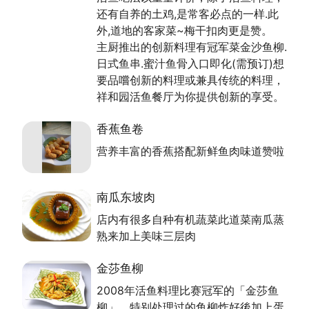
经常亲自备料，自2008年起，每年均为桃园县政府推
还有自养的土鸡,是常客必点的一样.此
荐餐厅，也曾获石门活鱼节料理竞赛冠军，更於2012
外,道地的客家菜~梅干扣肉更是赞。
获桃园县政府金牌好店肯定。
主厨推出的创新料理有冠军菜金沙鱼柳.
日式鱼串.蜜汁鱼骨入口即化(需预订)想
资料来源来自：桃园市政府客家事务局出版之好客之都
要品嚐创新的料理或兼具传统的料理，
Ⅲ
祥和园活鱼餐厅为你提供创新的享受。
香蕉鱼卷
营养丰富的香蕉搭配新鲜鱼肉味道赞啦
南瓜东坡肉
店内有很多自种有机蔬菜此道菜南瓜蒸
熟来加上美味三层肉
金莎鱼柳
2008年活鱼料理比赛冠军的「金莎鱼
柳」，特别处理过的鱼柳炸好後加上蛋