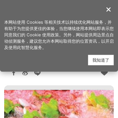
跳
到
導覽
关闭
主
桃园观光导览网
首页
>
想去的地方
>
美食、购物
>
美食快搜
要
本网站使用 Cookies 等相关技术以持续优化网站服务，并
内
有助于为您提供更佳的体验，当您继续使用本网站即表示您
容
同意我们的 Cookie 使用政策。另外，网站提供周边景点自
全家活鱼餐厅
区
动侦测服务，建议您允许本网站取得您的位置资讯，以开启
块
及使用此智慧化服务。
我知道了
人气：9224
更新：2026-06-04
发布：2008-10-23