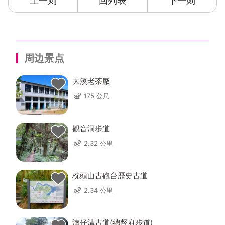
上一则
回列表
下一则
周边景点
大溪老茶廠
175 公尺
觀音洞步道
2.32 公里
枕頭山古砲台歷史古道
2.34 公里
湳仔溝古道(總督府步道)