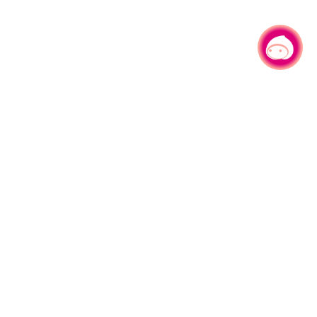
有事问小桃，一起游桃园
330206 桃园市桃园区县府路1号
电话：(03)332-2101#6209
服务时间：週一至週五
上午8:00至12:00 下午13:00至17:00
网站导览