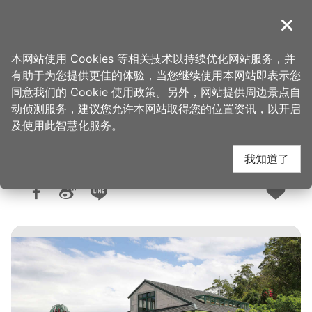
跳
到
導覽
关闭
主
桃园观光导览网
首页
>
想去的地方
>
美食、购物
>
美食快搜
要
本网站使用 Cookies 等相关技术以持续优化网站服务，并
内
有助于为您提供更佳的体验，当您继续使用本网站即表示您
容
同意我们的 Cookie 使用政策。另外，网站提供周边景点自
豆麦私房菜(阿义农庄)
区
动侦测服务，建议您允许本网站取得您的位置资讯，以开启
块
及使用此智慧化服务。
我知道了
人气：1.9万
更新：2026-06-04
发布：2008-10-23