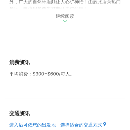
外，广大的自然环境颇让人心旷神怡！由於此店为热门
餐厅，建议用餐前先打电话去订位喔！
继续阅读
贴心提醒：
●建议事先订位（电话：03-3825716）。
●平均消费：$300~$600／每人。
●备有40格停车位。
消费资讯
平均消费：$300~$600/每人。
交通资讯
进入后可依您的出发地，选择适合的交通方式