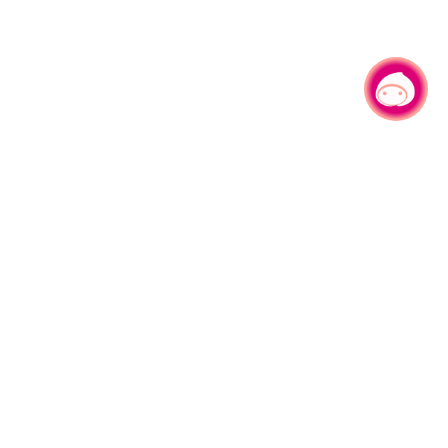
有事问小桃，一起游桃园
|
330206 桃园市桃园区县府路1号
电话：(03)332-2101#6209
服务时间：週一至週五
上午8:00至12:00 下午13:00至17:00