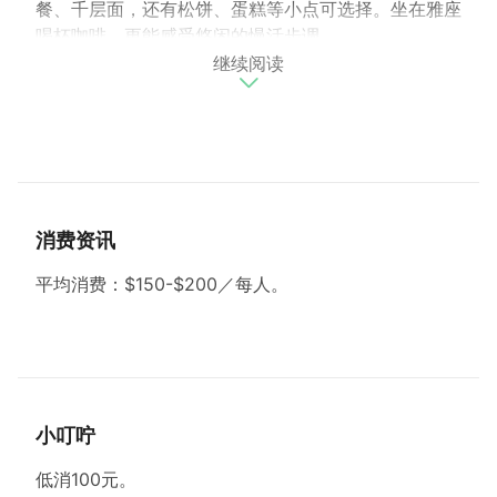
餐、千层面，还有松饼、蛋糕等小点可选择。坐在雅座
喝杯咖啡，更能感受悠闲的慢活步调。
继续阅读
招牌：美式咖啡、红酒烤鸡腿饭、海鲜千层面。
贴心提醒：
●平均消费：$150-$200／每人。
●周二公休。
●可携宠物。
消费资讯
●低消100元。
●开车建议停在大溪老街停二停车场（步行约2分
平均消费：$150-$200／每人。
钟）。
小叮咛
低消100元。