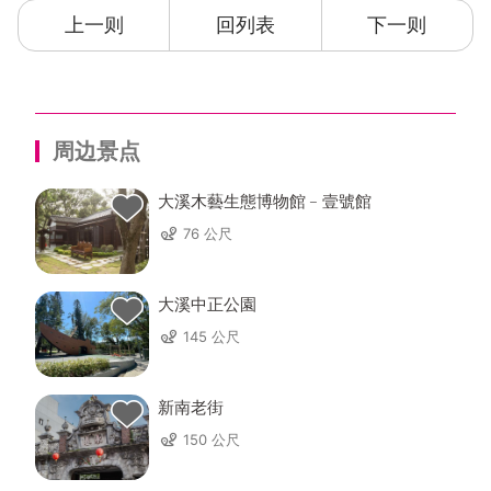
上一则
回列表
下一则
周边景点
大溪木藝生態博物館﹣壹號館
76 公尺
大溪中正公園
145 公尺
新南老街
150 公尺