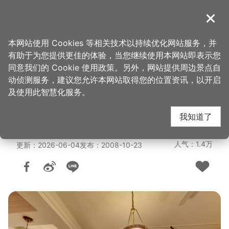
跳
到
導覽
关闭
主
桃园观光导览网
首页
>
想去的地方
>
美食、购物
>
美食快搜
要
本网站使用 Cookies 等相关技术以持续优化网站服务，并
内
有助于为您提供更佳的体验，当您继续使用本网站即表示您
容
快乐天堂自家烘焙咖啡
同意我们的 Cookie 使用政策。另外，网站提供周边景点自
区
动侦测服务，建议您允许本网站取得您的位置资讯，以开启
块
及使用此智慧化服务。
馆
我知道了
人气：1.4万
更新：2026-06-04
发布：2008-10-23