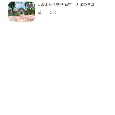
大溪木藝生態博物館﹣大溪公會堂
163 公尺