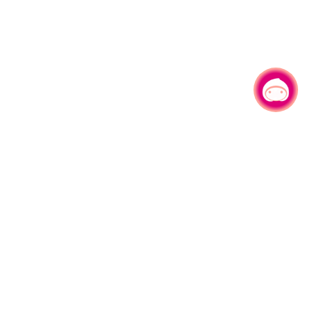
有事问小桃，一起游桃园
330206 桃园市桃园区县府路1号
电话：(03)332-2101#6209
服务时间：週一至週五
上午8:00至12:00 下午13:00至17:00