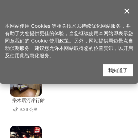
跳
到
導覽
关闭
主
桃园观光导览网
首页
>
想去的地方
>
美食、购物
>
善园客家小馆
要
本网站使用 Cookies 等相关技术以持续优化网站服务，并
内
有助于为您提供更佳的体验，当您继续使用本网站即表示您
容
同意我们的 Cookie 使用政策。另外，网站提供周边景点自
善园客家小馆 周边住宿
区
动侦测服务，建议您允许本网站取得您的位置资讯，以开启
块
及使用此智慧化服务。
共有 121 间店家
我知道了
樂木居河岸行館
9.26 公里