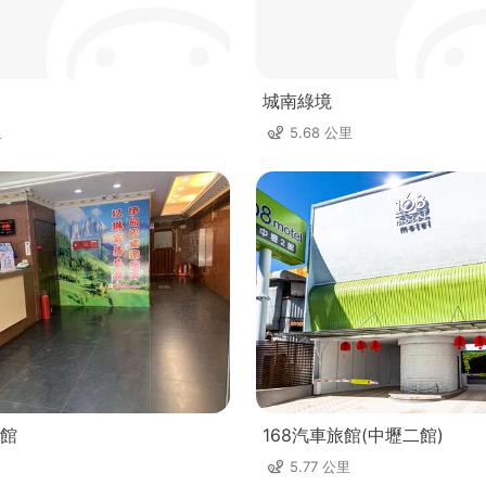
城南綠境
里
5.68 公里
館
168汽車旅館(中壢二館)
5.77 公里