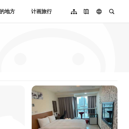
的地方
计画旅行
网站导览
地图导览
language
全文检
繁體中文
English
日本語
한국어
Indonesia
ไทย
Người việt nam