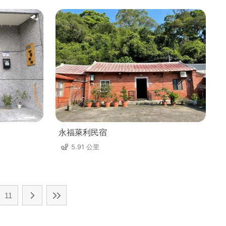
永福萊利民宿
5.91 公里
11