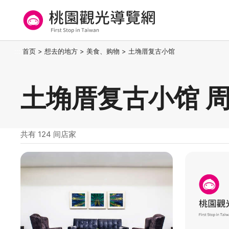
跳
到
主
要
桃园观光导览网
:::
首页
>
想去的地方
>
美食、购物
>
土埆厝复古小馆
内
容
区
土埆厝复古小馆 
块
共有 124 间店家