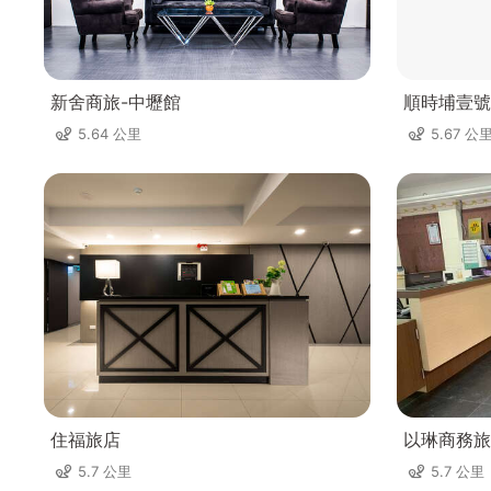
新舍商旅-中壢館
順時埔壹號
5.64 公里
5.67 公
住福旅店
以琳商務旅
5.7 公里
5.7 公里