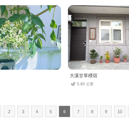
大溪甘單樸宿
里
5.85 公里
2
3
4
5
6
7
8
9
10