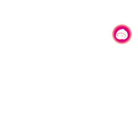
有事问小桃，一起游桃园
330206 桃园市桃园区县府路1号
电话：(03)332-2101#6209
服务时间：週一至週五
上午8:00至12:00 下午13:00至17:00