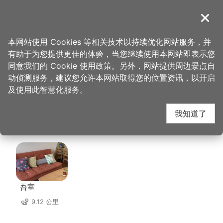
跳
到
導覽
关闭
主
桃园观光导览网
首页
>
想去的地方
>
美食、购物
>
东和音乐体验馆
要
本网站使用 Cookies 等相关技术以持续优化网站服务，并
内
有助于为您提供更佳的体验，当您继续使用本网站即表示您
容
东和音乐体验馆 周边住
同意我们的 Cookie 使用政策。另外，网站提供周边景点自
区
动侦测服务，建议您允许本网站取得您的位置资讯，以开启
块
及使用此智慧化服务。
宿
我知道了
共有 69 间店家
吾室
9.12 公里