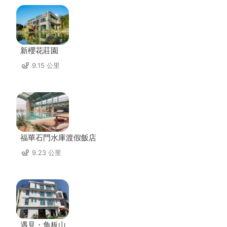
新櫻花莊園
9.15 公里
福華石門水庫渡假飯店
9.23 公里
遇見・角板山